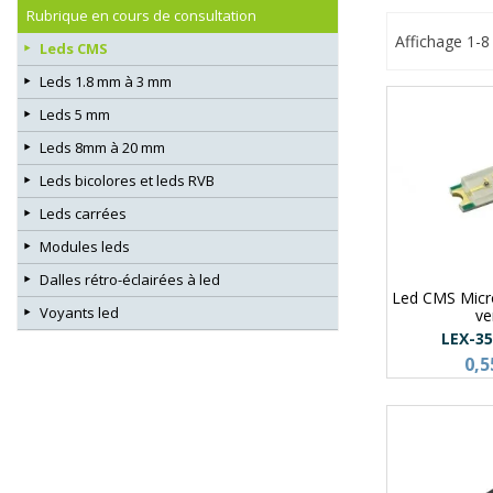
Rubrique en cours de consultation
Affichage 1-8 
Leds CMS
Leds 1.8 mm à 3 mm
Leds 5 mm
Leds 8mm à 20 mm
Leds bicolores et leds RVB
Leds carrées
Modules leds
Dalles rétro-éclairées à led
Led CMS Mic
Voyants led
ve
LEX-3
0,5