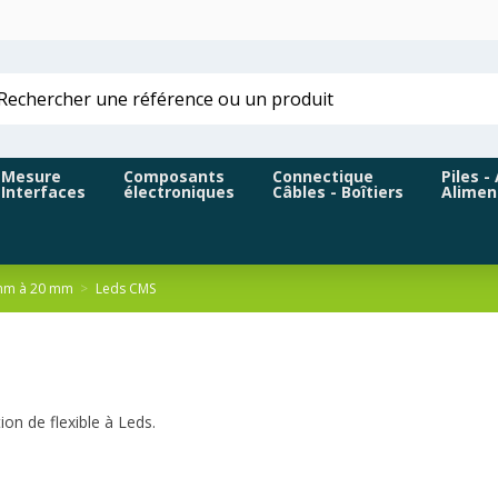
Mesure
Composants
Connectique
Piles -
Interfaces
électroniques
Câbles - Boîtiers
Alimen
 mm à 20 mm
Leds CMS
on de flexible à Leds.