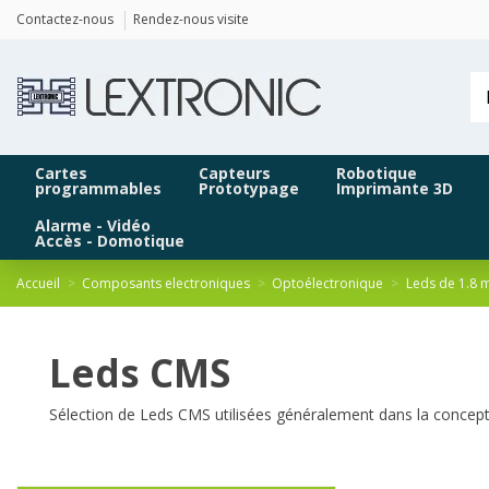
Panneau de gestion des cookies
Contactez-nous
Rendez-nous visite
Cartes
Capteurs
Robotique
programmables
Prototypage
Imprimante 3D
Alarme - Vidéo
Accès - Domotique
Accueil
Composants electroniques
Optoélectronique
Leds de 1.8
Leds CMS
Sélection de Leds CMS utilisées généralement dans la concepti