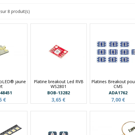
sur 8 produit(s)
roLED® jaune
Platine breakout Led RVB
Platines Breakout pou
rt
WS2801
CMS
548451
BOB-13282
ADA1762
5 €
3,65 €
7,00 €