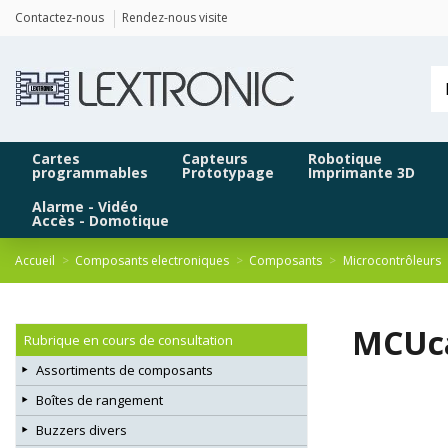
Panneau de gestion des cookies
Contactez-nous
Rendez-nous visite
Cartes
Capteurs
Robotique
programmables
Prototypage
Imprimante 3D
Alarme - Vidéo
Accès - Domotique
Accueil
Composants electroniques
Composants
Microcontrôleurs
MCUca
Rubrique en cours de consultation
Assortiments de composants
Boîtes de rangement
Buzzers divers