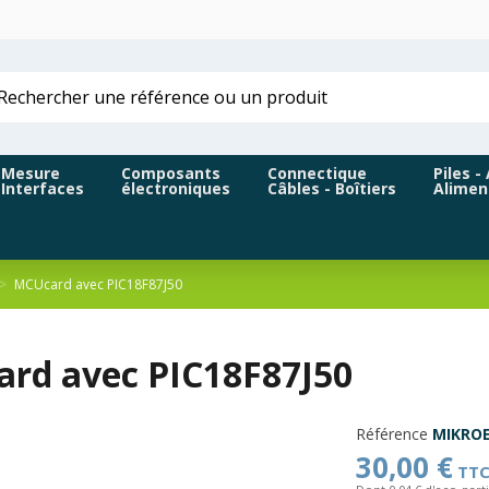
Mesure
Composants
Connectique
Piles -
Interfaces
électroniques
Câbles - Boîtiers
Alimen
MCUcard avec PIC18F87J50
rd avec PIC18F87J50
Référence
MIKROE
30,00 €
TT