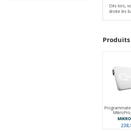
Dès lors, v
droite les 
Produits
Programmateu
MikroPro
MIKR
238,