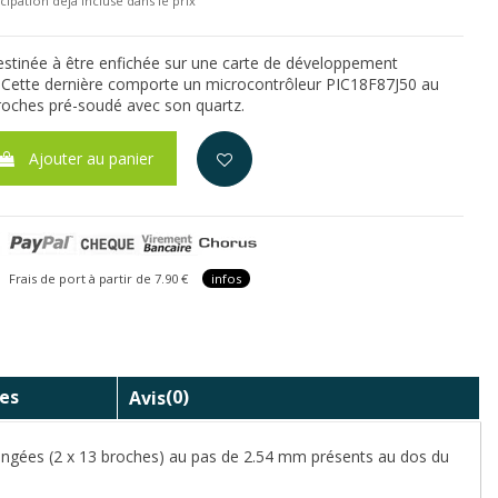
cipation déjà incluse dans le prix
destinée à être enfichée sur une carte de développement
 Cette dernière comporte un microcontrôleur PIC18F87J50 au
oches pré-soudé avec son quartz.
Ajouter au panier
is de port à partir de 7.90 €
infos
es
Avis
(0)
rangées (2 x 13 broches) au pas de 2.54 mm présents au dos du