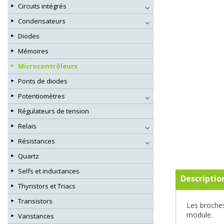
Circuits intégrés
Condensateurs
Diodes
Mémoires
Microcontrôleurs
Ponts de diodes
Potentiomètres
Régulateurs de tension
Relais
Résistances
Quartz
Selfs et inductances
Descriptio
Thyristors et Triacs
Transistors
Les broches
module.
Varistances