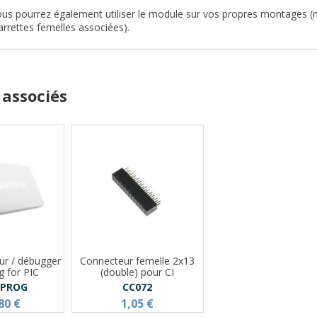
ous pourrez également utiliser le module sur vos propres montages (
barrettes femelles associées).
 associés
r / débugger
Connecteur femelle 2x13
g for PIC
(double) pour CI
OPROG
CC072
80 €
1,05 €