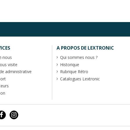
ICES
A PROPOS DE LEXTRONIC
z-nous
Qui sommes nous ?
us visite
Historique
 administrative
Rubrique Rétro
port
Catalogues Lextronic
teurs
ion