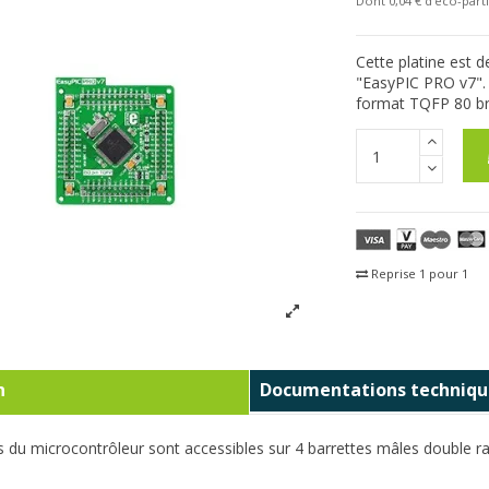
Dont 0,04 € d'eco-parti
Cette platine est 
"EasyPIC PRO v7".
format TQFP 80 br
Reprise 1 pour 1
Fra
n
Documentations techniqu
 du microcontrôleur sont accessibles sur 4 barrettes mâles double 