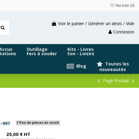
Ma liste (
0
)
Voir le panier / Générer un devis
/
Vide
Connexion
 Accus
Outillage
Kits - Livres
tations
Fers à souder
Son - Loisirs
Toutes les
Blog
nouveautés
Page Produit
-997
Peu de pièces en stock
C
25,00 € HT