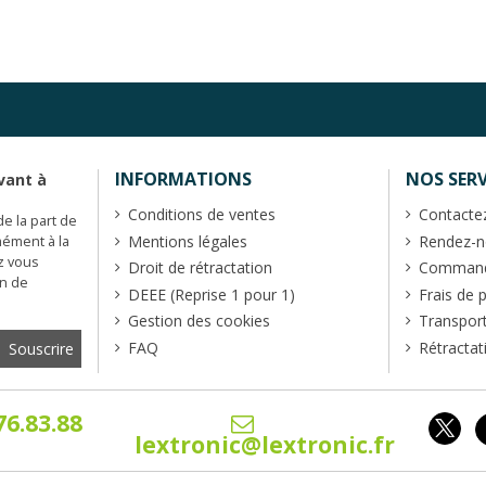
INFORMATIONS
NOS SERV
vant à
Conditions de ventes
Contacte
de la part de
Mentions légales
Rendez-no
mément à la
z vous
Droit de rétractation
Commande
en de
DEEE (Reprise 1 pour 1)
Frais de 
Gestion des cookies
Transpor
FAQ
Rétractat
76.83.88
lextronic@lextronic.fr