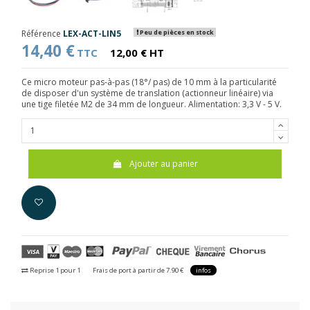
Référence
LEX-ACT-LIN5
Peu de pièces en stock
14,40 €
TTC
12,00 € HT
Ce micro moteur pas-à-pas (18°/ pas) de 10 mm à la particularité
de disposer d'un système de translation (actionneur linéaire) via
une tige filetée M2 de 34 mm de longueur. Alimentation: 3,3 V - 5 V.
Ajouter au panier
Reprise 1 pour 1
Frais de port à partir de 7.90 €
infos