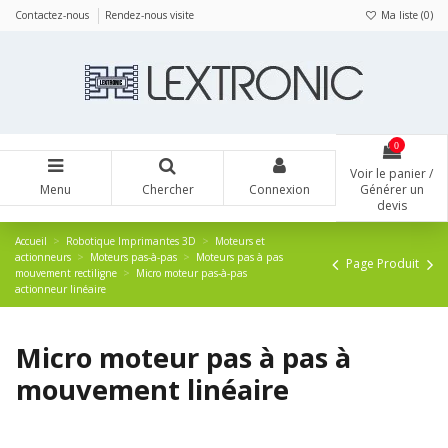
Panneau de gestion des cookies
Contactez-nous
Rendez-nous visite
Ma liste (
0
)
0
Voir le panier /
Menu
Chercher
Connexion
Générer un
devis
Accueil
Robotique Imprimantes 3D
Moteurs et
actionneurs
Moteurs pas-à-pas
Moteurs pas à pas
Page Produit
mouvement rectiligne
Micro moteur pas-à-pas
actionneur linéaire
Micro moteur pas à pas à
mouvement linéaire