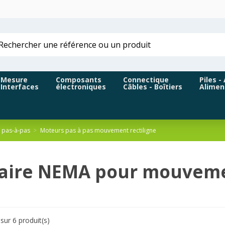
Mesure
Composants
Connectique
Piles -
Interfaces
électroniques
Câbles - Boîtiers
Alimen
 pas-à-pas
Moteurs pas à pas mouvement rectiligne
éaire NEMA pour mouveme
sur 6 produit(s)