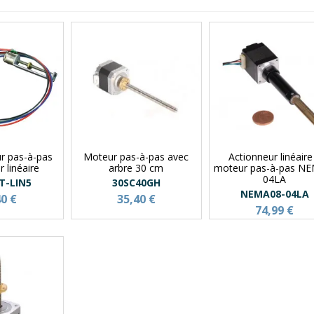
r pas-à-pas
Moteur pas-à-pas avec
Actionneur linéaire
 linéaire
arbre 30 cm
moteur pas-à-pas N
04LA
T-LIN5
30SC40GH
NEMA08-04LA
40 €
35,40 €
74,99 €