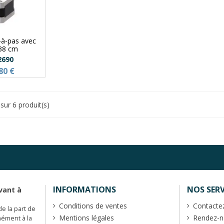
-à-pas avec
 38 cm
2690
80 €
sur 6 produit(s)
INFORMATIONS
NOS SERV
vant à
Conditions de ventes
Contacte
de la part de
Mentions légales
Rendez-no
mément à la