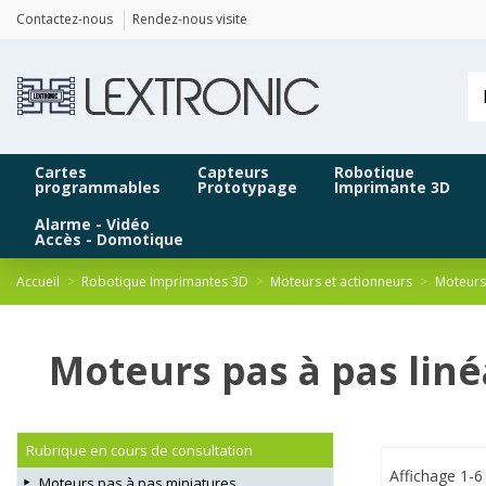
Panneau de gestion des cookies
Contactez-nous
Rendez-nous visite
Cartes
Capteurs
Robotique
programmables
Prototypage
Imprimante 3D
Alarme - Vidéo
Accès - Domotique
Accueil
Robotique Imprimantes 3D
Moteurs et actionneurs
Moteurs
Moteurs pas à pas lin
Rubrique en cours de consultation
Affichage 1-6 
Moteurs pas à pas miniatures