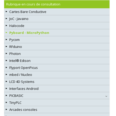
Rubrique en cours de consultation
Cartes Bare Conductive
JoC - Javaino
Halocode
Pyboard - MicroPython
Pycom
RFduino
Photon
Intel® Edison
Flyport OpenPicus
mbed / Nucleo
LCD 4D Systems
Interfaces Android
PICBASIC
TinyPLC
Arcades consoles