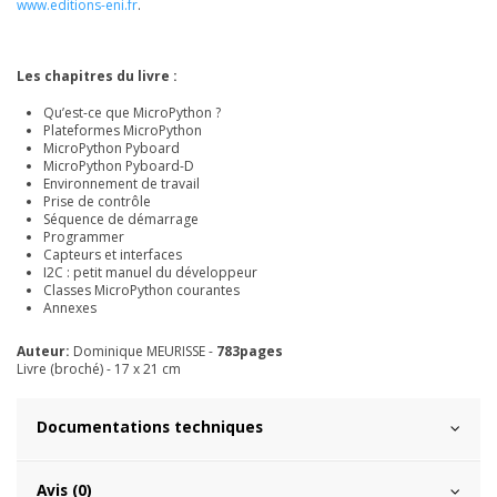
www.editions-eni.fr
.
Les chapitres du livre :
Qu’est-ce que MicroPython ?
Plateformes MicroPython
MicroPython Pyboard
MicroPython Pyboard-D
Environnement de travail
Prise de contrôle
Séquence de démarrage
Programmer
Capteurs et interfaces
I2C : petit manuel du développeur
Classes MicroPython courantes
Annexes
Auteur:
Dominique MEURISSE -
783pages
Livre (broché) - 17 x 21 cm
Documentations techniques
Avis (0)