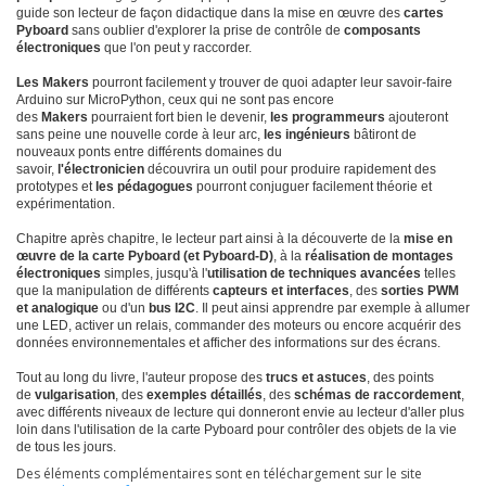
guide son lecteur de façon didactique dans la mise en œuvre des
cartes
Pyboard
sans oublier d'explorer la prise de contrôle de
composants
électroniques
que l'on peut y raccorder.
Les Makers
pourront facilement y trouver de quoi adapter leur savoir-faire
Arduino sur MicroPython, ceux qui ne sont pas encore
des
Makers
pourraient fort bien le devenir,
les programmeurs
ajouteront
sans peine une nouvelle corde à leur arc,
les ingénieurs
bâtiront de
nouveaux ponts entre différents domaines du
savoir,
l'électronicien
découvrira un outil pour produire rapidement des
prototypes et
les pédagogues
pourront conjuguer facilement théorie et
expérimentation.
Chapitre après chapitre, le lecteur part ainsi à la découverte de la
mise en
œuvre de la carte Pyboard (et Pyboard-D)
, à la
réalisation de montages
électroniques
simples, jusqu'à l'
utilisation de techniques avancées
telles
que la manipulation de différents
capteurs et interfaces
, des
sorties PWM
et analogique
ou d'un
bus I2C
. Il peut ainsi apprendre par exemple à allumer
une LED, activer un relais, commander des moteurs ou encore acquérir des
données environnementales et afficher des informations sur des écrans.
Tout au long du livre, l'auteur propose des
trucs et astuces
, des points
de
vulgarisation
, des
exemples détaillés
, des
schémas de raccordement
,
avec différents niveaux de lecture qui donneront envie au lecteur d'aller plus
loin dans l'utilisation de la carte Pyboard pour contrôler des objets de la vie
de tous les jours.
Des éléments complémentaires sont en téléchargement sur le site