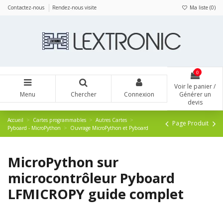
Panneau de gestion des cookies
Contactez-nous
Rendez-nous visite
Ma liste (
0
)
0
Voir le panier /
Menu
Chercher
Connexion
Générer un
devis
Accueil
Cartes programmables
Autres Cartes
Page Produit
Pyboard - MicroPython
Ouvrage MicroPython et Pyboard
MicroPython sur
microcontrôleur Pyboard
LFMICROPY guide complet