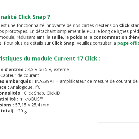
nalité Click Snap ?
est une fonctionnalité innovante de nos cartes d’extension
Click
stan
os prototypes. En détachant simplement le PCB le long de lignes préd
module, réduisant ainsi la
taille
, le
poids
et la
consommation d’én
. Pour plus de détails sur
Click Snap
, veuillez consulter la
page offic
istiques du module Current 17 Click :
n d’entrée :
3,3 V ou 5 V, externe
:
Capteur de courant
es embarqués :
INA299A1 – amplificateur de mesure de courant de
ace :
Analogique, I²C
onnalités :
Click Snap, ClickID
ibilité :
mikroBUS™
sions :
57,15 × 25,4 mm
(total)
: 20 g