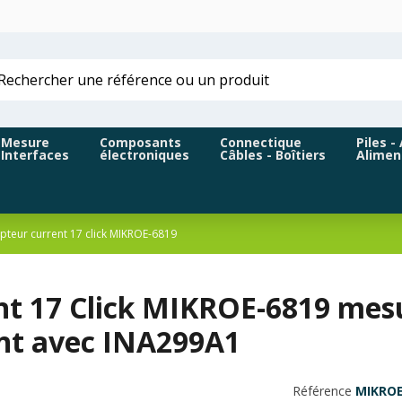
Mesure
Composants
Connectique
Piles -
Interfaces
électroniques
Câbles - Boîtiers
Alimen
pteur current 17 click MIKROE-6819
nt 17 Click MIKROE-6819 mesu
nt avec INA299A1
Référence
MIKROE