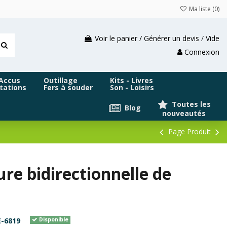
Ma liste (
0
)
Voir le panier / Générer un devis
/
Vide
Connexion
 Accus
Outillage
Kits - Livres
tations
Fers à souder
Son - Loisirs
Toutes les
Blog
nouveautés
Page Produit
re bidirectionnelle de
-6819
Disponible