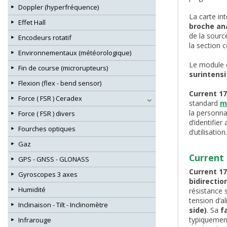
Doppler (hyperfréquence)
La carte in
Effet Hall
broche an
de la sourc
Encodeurs rotatif
la section 
Environnementaux (météorologique)
Le module 
Fin de course (microrupteurs)
surintensi
Flexion (flex - bend sensor)
Current 17
Force ( FSR ) Ceradex
standard
m
la personna
Force ( FSR ) divers
d’identifie
Fourches optiques
d’utilisation.
Gaz
Current 
GPS - GNSS - GLONASS
Current 17
Gyroscopes 3 axes
bidirectio
Humidité
résistance 
tension d’a
Inclinaison - Tilt - Inclinomètre
side)
. Sa
f
typiquemen
Infrarouge