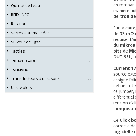
en rompant 
Qualité de l'eau
manière au
RFID - NFC
de trou de
Rotation
Sur la car
Serres automatisées
de 33 mΩ 
requise. L’
Suiveur de ligne
du mikroB
bits
de
Mi
Tactiles
OUT SEL
, 
Température
Current 17
Tensions
source ext
Transducteurs à ultrasons
assigne l’al
définir la
te
Ultraviolets
ce jumper, 
différentie
tension d’a
composan
Ce
Click b
correcte d
logicielle
c