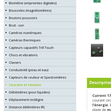
Biométrie (empreintes digitales)
Boussoles (magnétomètres)
Boutons poussoirs
Bruit - son
Caméras numériques
Caméras thermiques
Capteurs capacitifs Trill Touch
Chocs et vibrations
Claviers
Conductivité (peau et eau)
Capteurs de couleur et Spectromètres
Descriptio
Courant et tension
Débitmètres (pour liquides)
Current 17
Déplacement rectiligne
courant cir
l’énergie
.
Distance (télémètres IR)
plage de
m