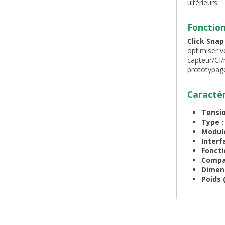
ultérieurs.
Fonction
Click Snap
optimiser v
capteur/CI/
prototypage
Caractér
Tensio
Type 
Modul
Interf
Foncti
Compat
Dimen
Poids 