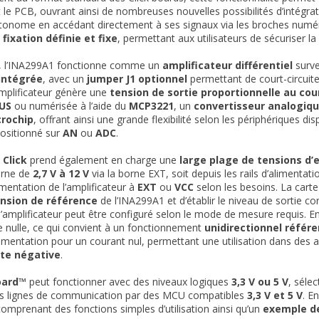
le PCB, ouvrant ainsi de nombreuses nouvelles possibilités d’intégrat
tonome en accédant directement à ses signaux via les broches num
 fixation définie et fixe
, permettant aux utilisateurs de sécuriser l
te, l’INA299A1 fonctionne comme un
amplificateur différentiel
surve
intégrée
, avec un
jumper J1 optionnel
permettant de court-circuiter
amplificateur génère une
tension de sortie proportionnelle au co
US
ou numérisée à l’aide du
MCP3221
, un
convertisseur analogiq
crochip
, offrant ainsi une grande flexibilité selon les périphériques di
positionné sur
AN
ou
ADC
.
 Click
prend également en charge une
large plage de tensions d’
erne de
2,7 V à 12 V
via la borne EXT, soit depuis les rails d’alimentat
imentation de l’amplificateur à
EXT
ou
VCC
selon les besoins. La car
nsion de référence
de l’INA299A1 et d’établir le niveau de sortie c
l’amplificateur peut être configuré selon le mode de mesure requis. 
lle nulle, ce qui convient à un fonctionnement
unidirectionnel référ
limentation pour un courant nul, permettant une utilisation dans des
te négative
.
oard™
peut fonctionner avec des niveaux logiques
3,3 V ou 5 V
, sélec
es lignes de communication par des MCU compatibles
3,3 V et 5 V
. E
omprenant des fonctions simples d’utilisation ainsi qu’un
exemple d