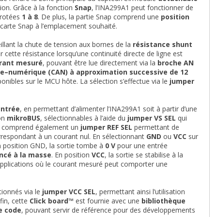
ion. Grâce à la fonction
Snap
, l’INA299A1 peut fonctionner de
érotées
1 à 8
. De plus, la partie Snap comprend une
position
a carte Snap à l’emplacement souhaité.
illant la chute de tension aux bornes de la
résistance shunt
 cette résistance lorsqu’une continuité directe de ligne est
urant mesuré
, pouvant être lue directement via la
broche AN
ue–numérique (CAN) à approximation successive de 12
sponibles sur le MCU hôte. La sélection s’effectue via le
jumper
entrée
, en permettant d’alimenter l’INA299A1 soit à partir d’une
ion
mikroBUS
, sélectionnables à l’aide du
jumper VS SEL
qui
te comprend également un
jumper REF SEL
permettant de
orrespondant à un courant nul. En sélectionnant
GND
ou
VCC
sur
En position GND, la sortie tombe à
0 V
pour une entrée
encé à la masse
. En position
VCC
, la sortie se stabilise à la
 applications où le courant mesuré peut comporter une
tionnés via le
jumper VCC SEL
, permettant ainsi l’utilisation
nfin, cette
Click board™
est fournie avec une
bibliothèque
e code
, pouvant servir de référence pour des développements