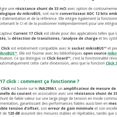
tègre une
résistance shunt de 33 mΩ
avec option de contournement (
alogique du mikroBUS
, soit via le
convertisseur ADC 12 bits em
e d’alimentation et de la référence. Elle intègre également la fonctionn
contenant le CI et de la positionner indépendamment pour une intégrati
capteur
Current 17 Click
est idéale pour des applications telles que 
tés
, la
détection de transitoires
, l’
analyse de charge
et les sys
 Click
est entièrement compatible avec le
socket mikroBUS™
et peu
ikroBUS™
. Elle est fournie avec les bibliothèques
open source
mikr
lisation. Ce qui distingue ce
Click board™
, c’est la fonctionnalité rév
r automatiquement cette carte d’extension, ainsi que la fonction
Click
17 click : comment ça fonctionne ?
 Click
est basée sur le
INA299A1
, un
amplificateur de mesure de
nnelle du courant
en association avec une
résistance shunt de 
shunt de faible valeur sur une large plage de tension en mode commun,
limentation, garantissant des performances fiables aussi bien en
mesu
aible tension d’offset
, son
erreur de gain minimale
et son excel
t de
120 dB
assurent des mesures stables et répétables, tandis que