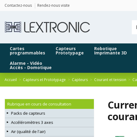
Panneau de gestion des cookies
Contactez-nous
Rendez-nous visite
Cartes
Capteurs
Robotique
programmables
Prototypage
Imprimante 3D
Alarme - Vidéo
Accès - Domotique
Accueil
Capteurs et Prototypage
Capteurs
Courant et tension
Ca
Curre
Rubrique en cours de consultation
coura
Packs de capteurs
Accéléromètres 3 axes
Air (qualité de l'air)