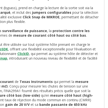
bypass), prend en charge la lecture de la sortie soit via la
barqué
, et inclut des
jumpers configurables
pour la sélection
alité exclusive
Click Snap de MIKROE
, permettant de détacher
on plus flexible.
la
surveillance de puissance
, la
protection contre les
tèmes de
mesure de courant côté haut ou côté bas
.
t être utilisée sur tout système hôte prenant en charge le
oSDK
, offrant une flexibilité exceptionnelle pour l’évaluation et
olutionnaire
ClickID
, qui permet au système hôte de détecter et
 Snap
, introduisant un nouveau niveau de flexibilité et de facilité
 courant
de
Texas Instruments
qui permet la
mesure
33 mΩ
. Conçu pour mesurer les chutes de tension sur une
 l’INA299A1 fournit des résultats précis quelle que soit la
re côté bas (low-side)
qu’en
mesure côté haut (high-
lent taux de réjection du mode commun en continu (CMRR)
 son
gain de 20 V/V
et sa
bande passante de 650 kHz