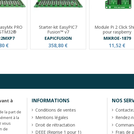
 "EasyMx PRO
Starter-kit EasyPIC7
Module Pi 2 Click Sh
r STM32®
Fusion™ v7
pour raspberry
32MXP7
EAPICFUSION
MIKROE-1879
80 €
358,80 €
11,52 €
INFORMATIONS
NOS SERV
vant à
Conditions de ventes
Contacte
de la part de
Mentions légales
Rendez-no
mément à la
z vous
Droit de rétractation
Commande
en de
DEEE (Reprise 1 pour 1)
Frais de 