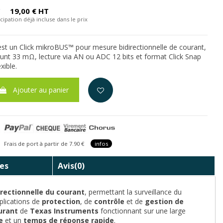
C
19,00 € HT
cipation déjà incluse dans le prix
st un Click mikroBUS™ pour mesure bidirectionnelle de courant,
nt 33 mΩ, lecture via AN ou ADC 12 bits et format Click Snap
xible.
Ajouter au panier
is de port à partir de 7.90 €
infos
es
Avis
(0)
rectionnelle du courant
, permettant la surveillance du
plications de
protection
, de
contrôle
et de
gestion de
urant
de
Texas Instruments
fonctionnant sur une large
e
et un
temps de réponse rapide
.