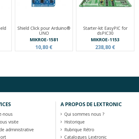
ield
Shield Click pour Arduino®
Starter-kit EasyPIC for
UNO
dsPIC30
MIKROE-1581
MIKROE-1153
10,80 €
238,80 €
ICES
A PROPOS DE LEXTRONIC
z-nous
Qui sommes nous ?
us visite
Historique
 administrative
Rubrique Rétro
port
Catalogues Lextronic