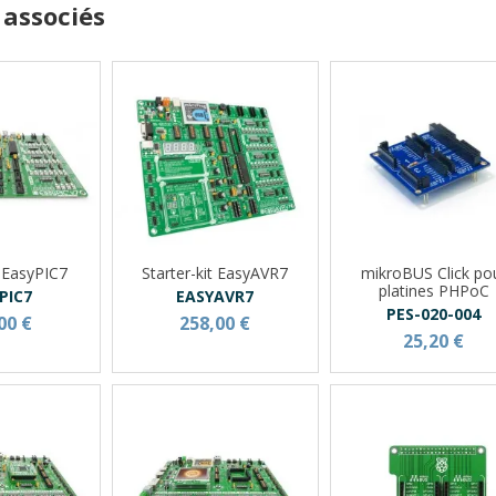
 associés
t EasyPIC7
Starter-kit EasyAVR7
mikroBUS Click po
platines PHPoC
PIC7
EASYAVR7
PES-020-004
00 €
258,00 €
25,20 €