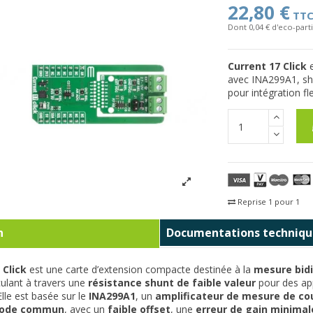
22,80 €
TT
Dont 0,04 € d'eco-parti
Current 17 Click
e
avec INA299A1, shu
pour intégration fle
Reprise 1 pour 1
Fra
n
Documentations techniqu
 Click
est une carte d’extension compacte destinée à la
mesure bidi
culant à travers une
résistance shunt de faible valeur
pour des ap
 Elle est basée sur le
INA299A1
, un
amplificateur de mesure de co
ode commun
, avec un
faible offset
, une
erreur de gain minimal