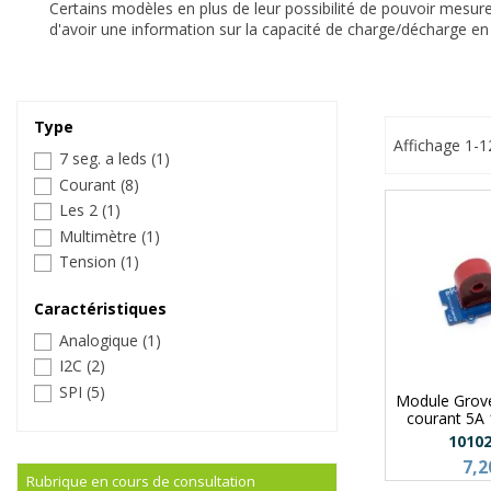
Certains modèles en plus de leur possibilité de pouvoir mesur
d'avoir une information sur la capacité de charge/décharge en
Type
Affichage 1-1
7 seg. a leds
(1)
Courant
(8)
Les 2
(1)
Multimètre
(1)
Tension
(1)
Caractéristiques
Analogique
(1)
I2C
(2)
SPI
(5)
Module Grov
courant 5A
1010
7,2
Rubrique en cours de consultation