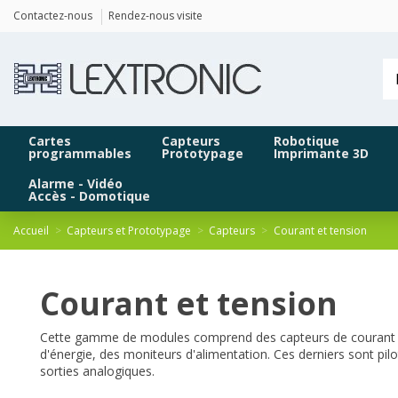
Panneau de gestion des cookies
Contactez-nous
Rendez-nous visite
Cartes
Capteurs
Robotique
programmables
Prototypage
Imprimante 3D
Alarme - Vidéo
Accès - Domotique
Accueil
Capteurs et Prototypage
Capteurs
Courant et tension
Courant et tension
Cette gamme de modules comprend des capteurs de courant AC 
d'énergie, des moniteurs d'alimentation. Ces derniers sont p
sorties analogiques.