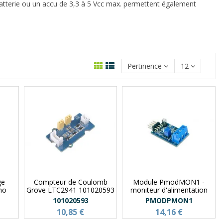
batterie ou un accu de 3,3 à 5 Vcc max. permettent également
Pertinence
12
ge
Compteur de Coulomb
Module PmodMON1 -
no
Grove LTC2941 101020593
moniteur d'alimentation
101020593
PMODPMON1
10,85 €
14,16 €