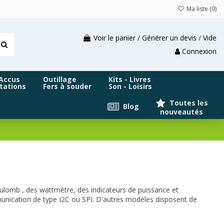
Ma liste (
0
)
Voir le panier / Générer un devis
/
Vide
Connexion
 Accus
Outillage
Kits - Livres
tations
Fers à souder
Son - Loisirs
Toutes les
Blog
nouveautés
lomb , des wattmètre, des indicateurs de puissance et
munication de type I2C ou SPI. D'autres modèles disposent de