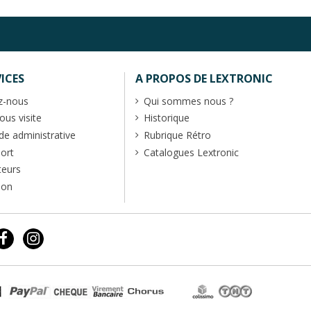
ICES
A PROPOS DE LEXTRONIC
z-nous
Qui sommes nous ?
us visite
Historique
 administrative
Rubrique Rétro
port
Catalogues Lextronic
teurs
ion