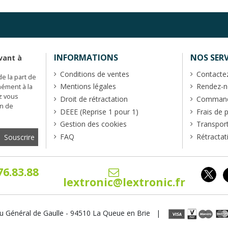
INFORMATIONS
NOS SERV
vant à
Conditions de ventes
Contacte
de la part de
Mentions légales
Rendez-no
mément à la
z vous
Droit de rétractation
Commande
en de
DEEE (Reprise 1 pour 1)
Frais de 
Gestion des cookies
Transpor
FAQ
Rétractat
76.83.88
lextronic@lextronic.fr
u Général de Gaulle - 94510 La Queue en Brie |