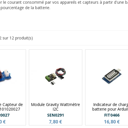
er le courant consommé par vos appareils et capteurs à partir d'une 
 pourcentage de la batterie.
2 sur 12 produit(s)
e Capteur de
Module Gravity Wattmètre
Indicateur de char
 101020027
I2C
batterie pour Ardui
20027
SEN0291
FIT0466
0 €
7,80 €
16,80 €