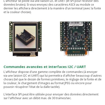
L'afficheur se pilote via une liaison I2C et UART (et SPI pour recevoir des
données brutes). Si vous envoyez des caractères ASCII au module ce
dernier les affichera directement à la manière d'un terminal (avec la fonte
et la couleur choisie).
Commandes avancées et interfaces I2C / UART
L'afficheur dispose d'une gamme complète de commandes (à envoyer
via une laision I2C et UART) qui lui permettra d'afficher beaucoup d'autres
choses (tel que le dessin de formes primitives, le réglage de la fonte et de
la couleur, le chargement d'images au format JPEG ou encore pour
pouvoir récupérer l'état de la dalle tactile).
L'interface SPI peut être utilisée pour envoyer des données directement
sur l'afficheur avec un débit max. de 30 trames/sec.