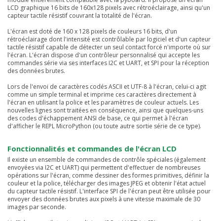
LCD graphique 16 bits de 160x128 pixels avec rétroéclairage, ainsi qu'un
capteur tactile résistif couvrant la totalité de l'écran.
L'écran est doté de 160 x 128 pixels de couleurs 16 bits, d'un
rétroéclairage dont l'intensité est contrôlable par logiciel et d'un capteur
tactile résistif capable de détecter un seul contact forcé n'importe où sur
l'écran. L'écran dispose d'un contrôleur personnalisé qui accepte les
commandes série via ses interfaces I2C et UART, et SPI pour la réception
des données brutes.
Lors de l'envoi de caractères codés ASCII et UTF-8 à l'écran, celui-ci agit
comme un simple terminal et imprime ces caractères directement à
l'écran en utilisant la police et les paramètres de couleur actuels. Les
nouvelles lignes sont traitées en conséquence, ainsi que quelques-uns
des codes d'échappement ANSI de base, ce qui permet à l'écran
d'afficher le REPL MicroPython (ou toute autre sortie série de ce type).
Fonctionnalités et commandes de l'écran LCD
Il existe un ensemble de commandes de contrôle spéciales (également
envoyées via I2C et UART) qui permettent d'effectuer de nombreuses
opérations sur l'écran, comme dessiner des formes primitives, définir la
couleur et la police, télécharger des images JPEG et obtenir l'état actuel
du capteur tactile résistif. L'interface SPI de l'écran peut être utilisée pour
envoyer des données brutes aux pixels à une vitesse maximale de 30
images par seconde.