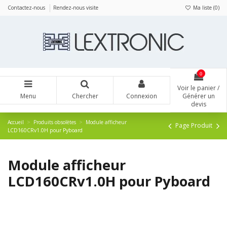
Panneau de gestion des cookies
Contactez-nous
Rendez-nous visite
Ma liste (
0
)
0
Voir le panier /
Menu
Chercher
Connexion
Générer un
devis
Accueil
Produits obsolètes
Module afficheur
Page Produit
LCD160CRv1.0H pour Pyboard
Module afficheur
LCD160CRv1.0H pour Pyboard