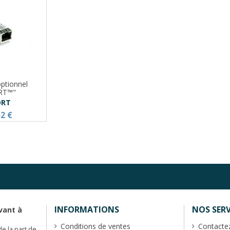
ptionnel
RT™"
ORT
52 €
INFORMATIONS
NOS SERV
vant à
Conditions de ventes
Contacte
de la part de