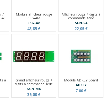
x 7
Module afficheur rouge
Afficheur rouge 4 digits à
G-4S
CSG-4M
commande série
CSG-4M
SGN-S4
43,85 €
22,05 €
its à
Grand afficheur rouge 4
Module ADKEY Board
digits à commande série
ADKEY
SGN-M4
7,00 €
36,00 €