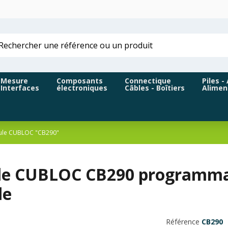
Mesure
Composants
Connectique
Piles -
Interfaces
électroniques
Câbles - Boîtiers
Alimen
le CUBLOC "CB290"
e CUBLOC CB290 programmabl
le
Référence
CB290