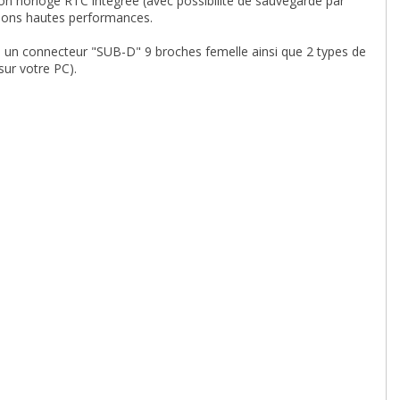
on horloge RTC intégrée (avec possibilité de sauvegarde par
cations hautes performances.
 un connecteur "SUB-D" 9 broches femelle ainsi que 2 types de
ur votre PC).