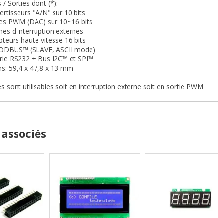
 / Sorties dont (*):
rtisseurs "A/N" sur 10 bits
ies PWM (DAC) sur 10~16 bits
es d'interruption externes
eurs haute vitesse 16 bits
MODBUS™ (SLAVE, ASCII mode)
rie RS232 + Bus I2C™ et SPI™
s: 59,4 x 47,8 x 13 mm
es sont utilisables soit en interruption externe soit en sortie PWM
 associés