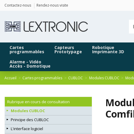
Panneau de gestion des cookies
Contactez-nous
Rendez-nous visite
Cartes
Capteurs
Robotique
programmables
Prototypage
Imprimante 3D
Alarme - Vidéo
Accès - Domotique
Accueil
Cartes programmables
CUBLOC
Modules CUBLOC
Modu
Modul
Rubrique en cours de consultation
Comfi
Modules CUBLOC
Principe des CUBLOC
L'interface logiciel