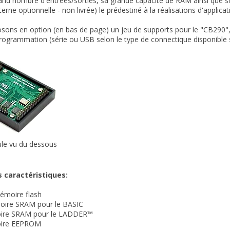
and nombre d'entrées/sorties, sa grande capacité de RAM ainsi que s
terne optionnelle - non livrée) le prédestiné à la réalisations d'appli
ons en option (en bas de page) un jeu de supports pour le "CB290",
rogrammation (série ou USB selon le type de connectique disponible s
 vu du dessous
s caractéristiques:
moire flash
ire SRAM pour le BASIC
re SRAM pour le LADDER™
re EEPROM