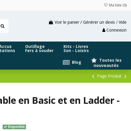
Ma liste (
0
)
Voir le panier / Générer un devis
/
Vide
Connexion
 Accus
Outillage
Kits - Livres
tations
Fers à souder
Son - Loisirs
Toutes les
Blog
nouveautés
Page Produit
e en Basic et en Ladder -
Disponible