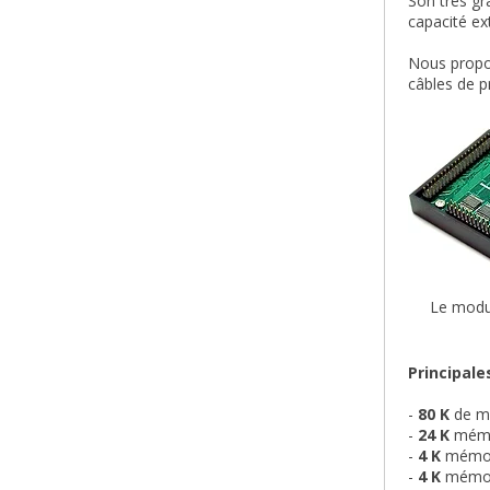
Son très gr
capacité ex
Nous propos
câbles de p
Le module
Principale
-
80 K
de mé
-
24 K
mémo
-
4
K
mémoi
-
4 K
mémoi