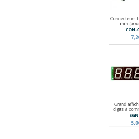
Connecteurs f
mm (pou
CON-
7,2
Grand affic
digits à co
SGN
5,0