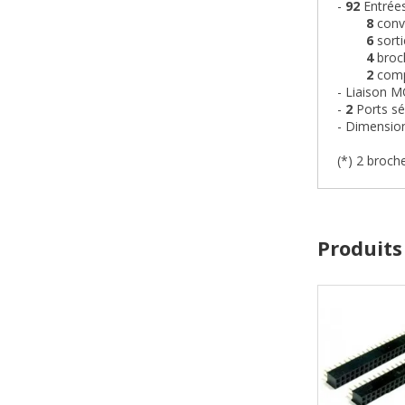
-
92
Entrées
8
conve
6
sort
4
broch
2
compt
- Liaison 
-
2
Ports sé
- Dimension
(*) 2 broch
Produits