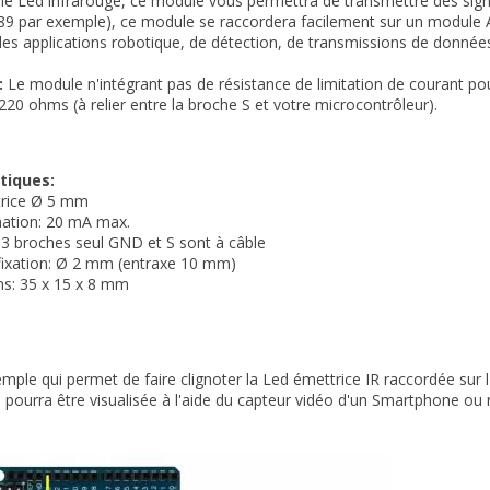
ne Led infrarouge, ce module vous permettra de transmettre des sig
par exemple), ce module se raccordera facilement sur un module Ard
des applications robotique, de détection, de transmissions de donn
:
Le module n'intégrant pas de résistance de limitation de courant pour
220 ohms (à relier entre la broche S et votre microcontrôleur).
tiques:
trice Ø 5 mm
tion: 20 mA max.
 3 broches seul GND et S sont à câble
fixation: Ø 2 mm (entraxe 10 mm)
ns: 35 x 15 x 8 mm
emple qui permet de faire clignoter la Led émettrice IR raccordée sur l'
lle pourra être visualisée à l'aide du capteur vidéo d'un Smartphone