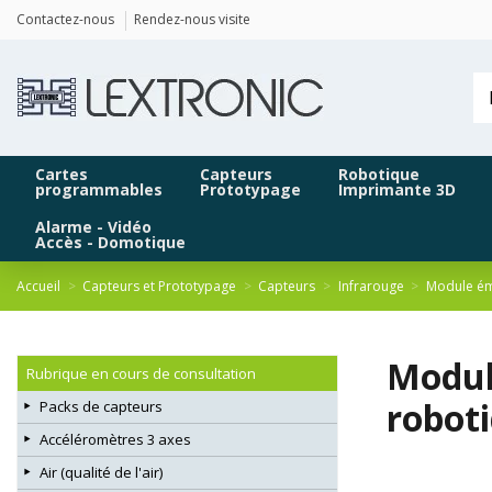
Panneau de gestion des cookies
Contactez-nous
Rendez-nous visite
Cartes
Capteurs
Robotique
programmables
Prototypage
Imprimante 3D
Alarme - Vidéo
Accès - Domotique
Accueil
Capteurs et Prototypage
Capteurs
Infrarouge
Module ém
Modul
Rubrique en cours de consultation
robot
Packs de capteurs
Accéléromètres 3 axes
Air (qualité de l'air)