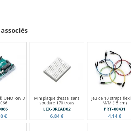
 associés
o® UNO Rev 3
Mini plaque d'essai sans
Jeu de 10 straps flexi
0066
soudure 170 trous
M/M (15 cm)
0066
LEX-BREAD02
PRT-08431
00 €
6,84 €
4,14 €