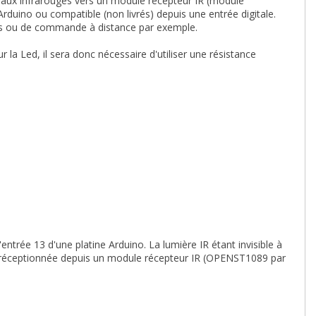
naux infrarouges vers un module récepteur IR (module
uino ou compatible (non livrés) depuis une entrée digitale.
ées ou de commande à distance par exemple.
 la Led, il sera donc nécessaire d'utiliser une résistance
entrée 13 d'une platine Arduino. La lumière IR étant invisible à
 ou réceptionnée depuis un module récepteur IR (OPENST1089 par