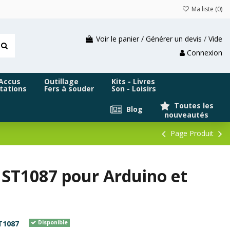
Ma liste (
0
)
Voir le panier / Générer un devis
/
Vide
Connexion
 Accus
Outillage
Kits - Livres
tations
Fers à souder
Son - Loisirs
Toutes les
Blog
nouveautés
Page Produit
ST1087 pour Arduino et
T1087
Disponible