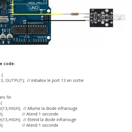
e code:
 {
 OUTPUT); // initialise le port 13 en sortie
ans fin
 {
e(13,HIGH); // Allume la diode infrarouge
00); // Atend 1 seconde
e(13,HIGH); // Eteind la diode infrarouge
00); // Atend 1 seconde