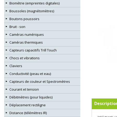
Biométrie (empreintes digitales)
Boussoles (magnétomètres)
Boutons poussoirs
Bruit - son
Caméras numériques
Caméras thermiques
Capteurs capacitifs Trill Touch
Chocs et vibrations
Claviers
Conductivité (peau et eau)
Capteurs de couleur et Spectromètres
Courant et tension
Débitmètres (pour liquides)
Descriptio
Déplacement rectiligne
Distance (télémètres IR)