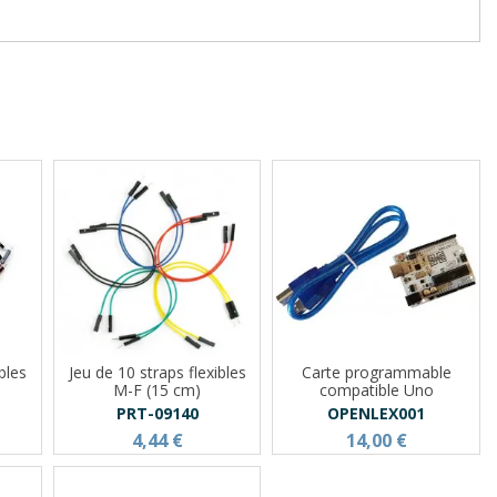
bles
Jeu de 10 straps flexibles
Carte programmable
M-F (15 cm)
compatible Uno
PRT-09140
OPENLEX001
4,44 €
14,00 €