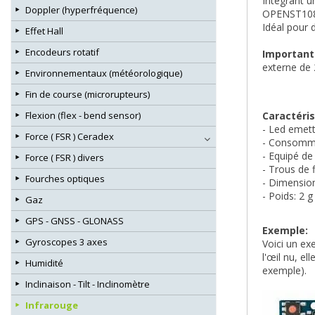
Intégrant u
Doppler (hyperfréquence)
OPENST1089 
Idéal pour 
Effet Hall
Encodeurs rotatif
Important
externe de 
Environnementaux (météorologique)
Fin de course (microrupteurs)
Caractéris
Flexion (flex - bend sensor)
- Led emet
Force ( FSR ) Ceradex
- Consomma
- Equipé de
Force ( FSR ) divers
- Trous de 
Fourches optiques
- Dimensio
- Poids: 2 g
Gaz
GPS - GNSS - GLONASS
Exemple:
Gyroscopes 3 axes
Voici un ex
l'œil nu, e
Humidité
exemple).
Inclinaison - Tilt - Inclinomètre
Infrarouge