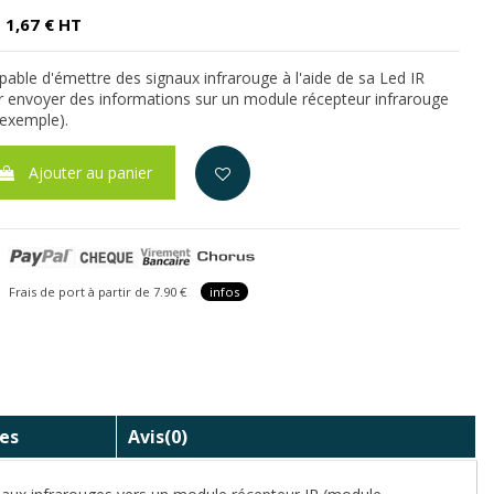
1,67 € HT
able d'émettre des signaux infrarouge à l'aide de sa Led IR
ur envoyer des informations sur un module récepteur infrarouge
exemple).
Ajouter au panier
is de port à partir de 7.90 €
infos
es
Avis
(0)