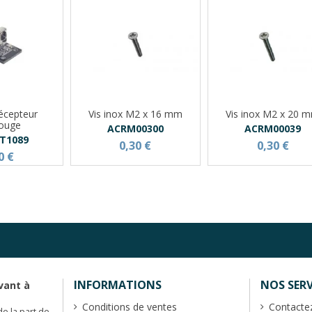
écepteur
Vis inox M2 x 16 mm
Vis inox M2 x 20 
rouge
ACRM00300
ACRM00039
T1089
0,30 €
0,30 €
0 €
INFORMATIONS
NOS SERV
vant à
Conditions de ventes
Contacte
de la part de