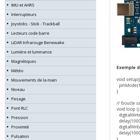
IMU et AHRS
Interrupteurs
Joysticks - Stick - Trackball
Lecteurs code barre
LiDAR Infrarouge Benewake
Lumière et luminance
Magnétiques
Exemple d
Météo
void setup()
Mouvements de la main
pinMode(13,
Niveau
}
Pesage
// Boucle s
Pont RLC
void loop ()
digitalWrit
Pression
delay(10
digitalWrit
Proximité
delay(10
Pulsation
}