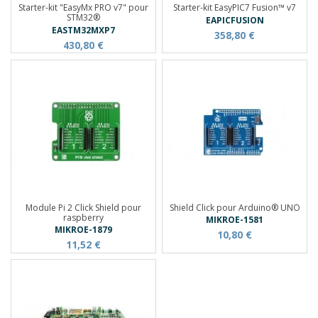
Starter-kit "EasyMx PRO v7" pour
Starter-kit EasyPIC7 Fusion™ v7
STM32®
EAPICFUSION
EASTM32MXP7
358,80 €
430,80 €
Module Pi 2 Click Shield pour
Shield Click pour Arduino® UNO
raspberry
MIKROE-1581
MIKROE-1879
10,80 €
11,52 €