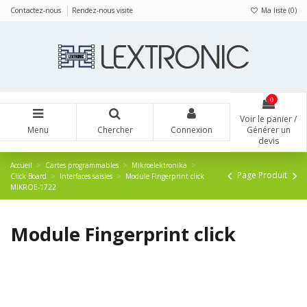
Panneau de gestion des cookies
Contactez-nous
Rendez-nous visite
Ma liste (
0
)
0
Voir le panier /
Menu
Chercher
Connexion
Générer un
devis
Accueil
Cartes programmables
Mikroelektronika
Page Produit
Click Board
Interfaces saisies
Module Fingerprint click
MIKROE-1722
Module Fingerprint click