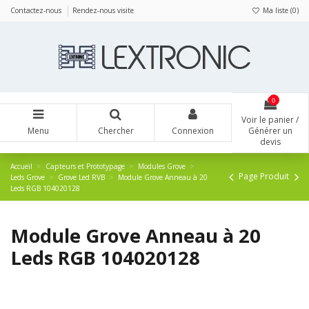
Panneau de gestion des cookies
Contactez-nous
Rendez-nous visite
Ma liste (
0
)
0
Voir le panier /
Menu
Chercher
Connexion
Générer un
devis
Accueil
Capteurs et Prototypage
Modules Grove
Page Produit
Leds Grove
Grove Led RVB
Module Grove Anneau à 20
Leds RGB 104020128
Module Grove Anneau à 20
Leds RGB 104020128