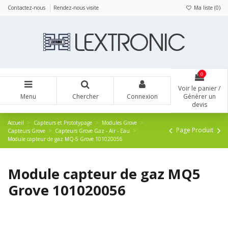
Panneau de gestion des cookies
Contactez-nous
Rendez-nous visite
Ma liste (
0
)
0
Voir le panier /
Menu
Chercher
Connexion
Générer un
devis
Accueil
Capteurs et Prototypage
Modules Grove
Page Produit
Capteurs Grove
Capteurs Grove Gaz - Air - Eau
Module capteur de gaz MQ-5 Grove 101020056
Module capteur de gaz MQ5
Grove 101020056