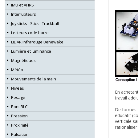
IMU et AHRS
Interrupteurs
Joysticks - Stick - Trackball
Lecteurs code barre
LiDAR Infrarouge Benewake
Lumière et luminance
Magnétiques
Météo
Mouvements de la main
Niveau
En achetan
Pesage
travail add
Pont RLC
De formes e
éducatif (c
Pression
verticale s
Proximité
rationalise
Pulsation