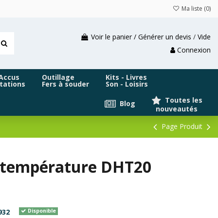
Ma liste (
0
)
Voir le panier / Générer un devis
/
Vide
Connexion
 Accus
Outillage
Kits - Livres
tations
Fers à souder
Son - Loisirs
Toutes les
Blog
nouveautés
Page Produit
t température DHT20
932
Disponible