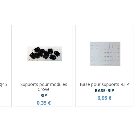
RJ45
Supports pour modules
Base pour supports R.I.P
1
Grove
BASE-RIP
RIP
6,95 €
0,35 €