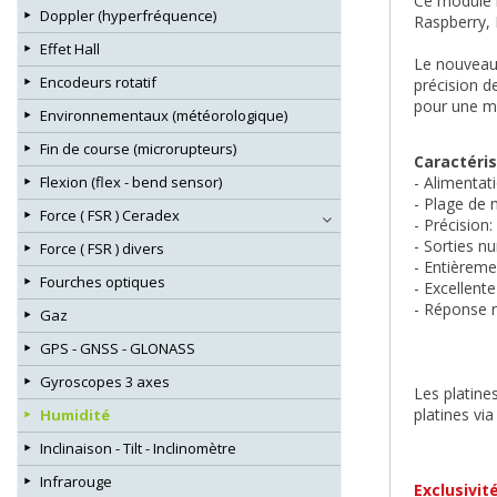
Ce module i
Doppler (hyperfréquence)
Raspberry, 
Effet Hall
Le nouveau
Encodeurs rotatif
précision d
pour une me
Environnementaux (météorologique)
Fin de course (microrupteurs)
Caractéris
- Alimentati
Flexion (flex - bend sensor)
- Plage de 
Force ( FSR ) Ceradex
- Précision
- Sorties n
Force ( FSR ) divers
- Entièreme
Fourches optiques
- Excellente
- Réponse r
Gaz
GPS - GNSS - GLONASS
Gyroscopes 3 axes
Les platine
platines via
Humidité
Inclinaison - Tilt - Inclinomètre
Infrarouge
Exclusivit