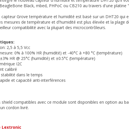
ntègre le nouveau capteur d'humidité et température DHT20 qu'il vous
BeagleBone Black, mbed, PHPoC ou CB210 au travers d'une platine "S
 capteur Grove température et humidité est basé sur un DHT20 qui e
es mesures de température et d'humidité est plus élevée et la plage d
illeur compatibilité avec la plupart des microcontrôleurs.
tiques:
on: 2,5 à 5,5 Vcc
mesure: 0% à 100% HR (humidité) et -40°C à +80 °C (température)
: ±3% HR @ 25°C (humidité) et ±0.5°C (température)
umérique I2C
nt calibré
 stabilité dans le temps
apide et capacité anti-interférences
s shield compatibles avec ce module sont disponibles en option au ba
 un cordon livré.
é Lextronic