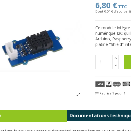
6,80 €
TTC
Dont 0,04 € d'eco-parti
Ce module intègre 
numérique I2C qu'i
Arduino, Raspberr
platine "Shield" int
Reprise 1 pour 1
Fra
n
Documentations techniqu