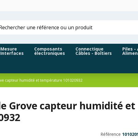
Mesure
Composants
Connectique
Piles -
Interfaces
électroniques
Câbles - Boîtiers
Alimen
ve capteur humidité et température 101020932
e Grove capteur humidité e
0932
Référence
101020