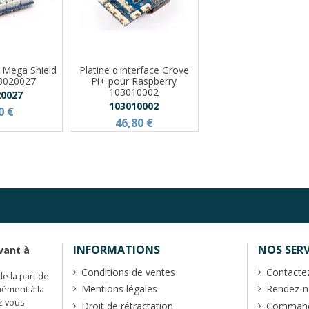
e Mega Shield
Platine d'interface Grove
03020027
Pi+ pour Raspberry
103010002
20027
103010002
0 €
46,80 €
INFORMATIONS
NOS SERV
vant à
Conditions de ventes
Contacte
de la part de
Mentions légales
Rendez-no
mément à la
z vous
Droit de rétractation
Commande