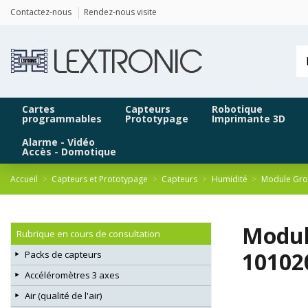
Panneau de gestion des cookies
Contactez-nous
Rendez-nous visite
Cartes
Capteurs
Robotique
programmables
Prototypage
Imprimante 3D
Alarme - Vidéo
Accès - Domotique
Accueil
Capteurs et Prototypage
Capteurs
Humidité
Module Gro
Modul
Rubrique en cours de consultation
10102
Packs de capteurs
Accéléromètres 3 axes
Air (qualité de l'air)