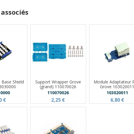
 associés
e Base Shield
Support Wrapper Grove
Module Adaptateur 
03030000
(grand) 110070026
Grove 10302001
30000
110070026
103020011
0 €
2,25 €
6,80 €