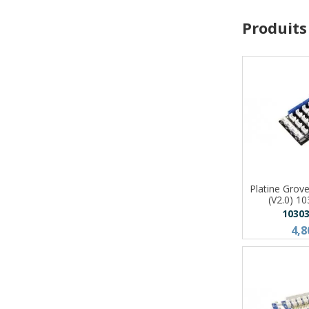
Produits
Platine Grov
(V2.0) 1
1030
4,8