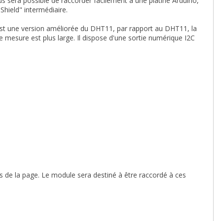
 sera possible de raccorder facilement à une platine Arduino,
hield" intermédiaire.
st une version améliorée du DHT11, par rapport au DHT11, la
e mesure est plus large. Il dispose d'une sortie numérique I2C
s de la page. Le module sera destiné à être raccordé à ces