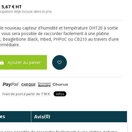
5,67 € HT
cipation déjà incluse dans le prix
le nouveau capteur d'humidité et température DHT20 à sortie
l vous sera possible de raccorder facilement à une platine
y, BeagleBone Black, mbed, PHPoC ou CB210 au travers d'une
ermédiaire.
Ajouter au panier
is de port à partir de 7.90 €
infos
es
Avis
(0)