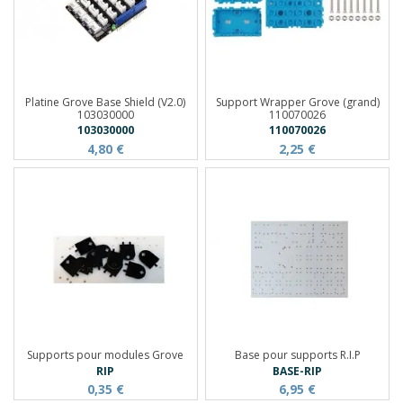
Platine Grove Base Shield (V2.0)
Support Wrapper Grove (grand)
103030000
110070026
103030000
110070026
4,80 €
2,25 €
Supports pour modules Grove
Base pour supports R.I.P
RIP
BASE-RIP
0,35 €
6,95 €