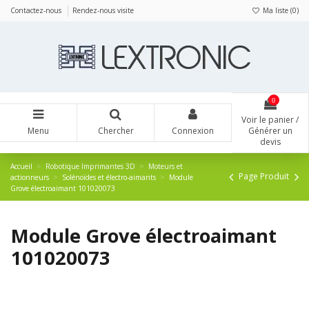
Panneau de gestion des cookies
Contactez-nous
Rendez-nous visite
Ma liste (
0
)
0
Voir le panier /
Menu
Chercher
Connexion
Générer un
devis
Accueil
Robotique Imprimantes 3D
Moteurs et
Page Produit
actionneurs
Solénoïdes et électro-aimants
Module
Grove électroaimant 101020073
Module Grove électroaimant
101020073