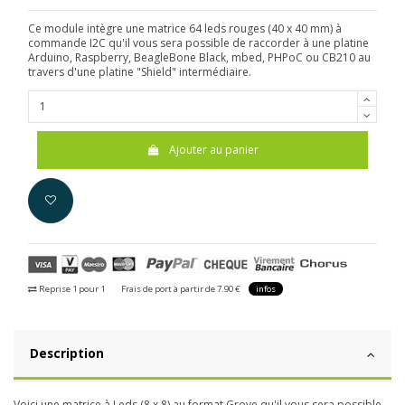
Ce module intègre une matrice 64 leds rouges (40 x 40 mm) à
commande I2C qu'il vous sera possible de raccorder à une platine
Arduino, Raspberry, BeagleBone Black, mbed, PHPoC ou CB210 au
travers d'une platine "Shield" intermédiaire.
Ajouter au panier
Reprise 1 pour 1
Frais de port à partir de 7.90 €
infos
Description
Voici une matrice à Leds (8 x 8) au format Grove qu'il vous sera possible