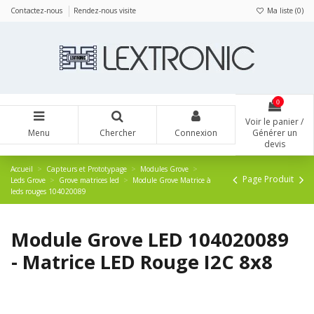
Panneau de gestion des cookies
Contactez-nous
Rendez-nous visite
Ma liste (
0
)
0
Voir le panier /
Menu
Chercher
Connexion
Générer un
devis
Accueil
Capteurs et Prototypage
Modules Grove
Page Produit
Leds Grove
Grove matrices led
Module Grove Matrice à
leds rouges 104020089
Module Grove LED 104020089
- Matrice LED Rouge I2C 8x8