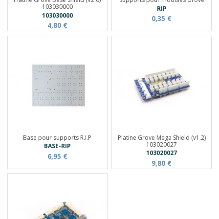
103030000
RIP
103030000
0,35 €
4,80 €
Base pour supports R.I.P
Platine Grove Mega Shield (v1.2)
103020027
BASE-RIP
103020027
6,95 €
9,80 €