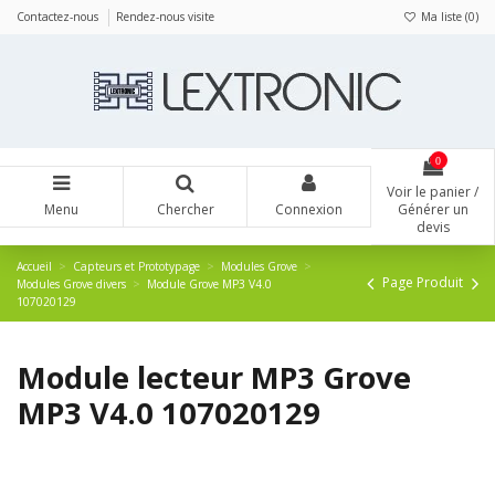
Panneau de gestion des cookies
Contactez-nous
Rendez-nous visite
Ma liste (
0
)
0
Voir le panier /
Menu
Chercher
Connexion
Générer un
devis
Accueil
Capteurs et Prototypage
Modules Grove
Page Produit
Modules Grove divers
Module Grove MP3 V4.0
107020129
Module lecteur MP3 Grove
MP3 V4.0 107020129