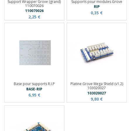
Support Wrapper Grove (grand)
Supports pour modules Grove
110070026
RIP
110070026
0,35 €
2,25 €
Base pour supports R.I.P
Platine Grove Mega Shield (v1.2)
103020027
BASE-RIP
103020027
6,95 €
9,80 €