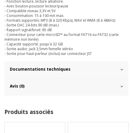
- Fonction lecture, lecture aléatoire.
- Avec bouton-poussoir lecteur/pause
- Compatible niveau 3,3V et 5V
- Consommation: 15 à 100 mA max.
- Formats supportés: MP3 (8 à 320 Kbps), WAV et WMA (8 à 48KHz)
- Sortie DAC 24-bits 90 dB (max.)
- Rapport signal/bruit: 85 dB
- Connecteur pour carte microSD™ au format FAT16 ou FAT32 (carte
mémoire non livrée)
- Capacité supporté: jusqu'à 32 GB
- Sortie audio: jack 3,5mm femelle stéréo
- Sortie pour haut-parleur (inclus) sur connecteur JST
Documentations techniques
Avis (0)
Produits associés