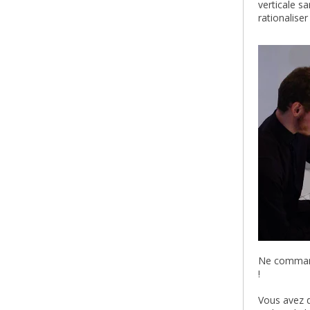
verticale s
rationalise
Ne commande
!
Vous avez d