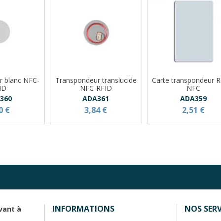
r blanc NFC-
Transpondeur translucide
Carte transpondeur R
ID
NFC-RFID
NFC
360
ADA361
ADA359
0 €
3,84 €
2,51 €
INFORMATIONS
NOS SERV
vant à