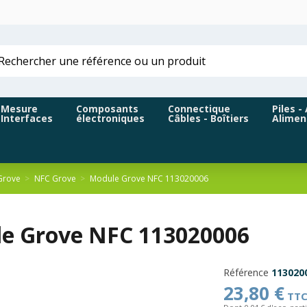
Mesure
Composants
Connectique
Piles -
Interfaces
électroniques
Câbles - Boîtiers
Alimen
Grove
NFC Grove
Module Grove NFC 113020006
e Grove NFC 113020006
Référence
113020
23,80 €
TT