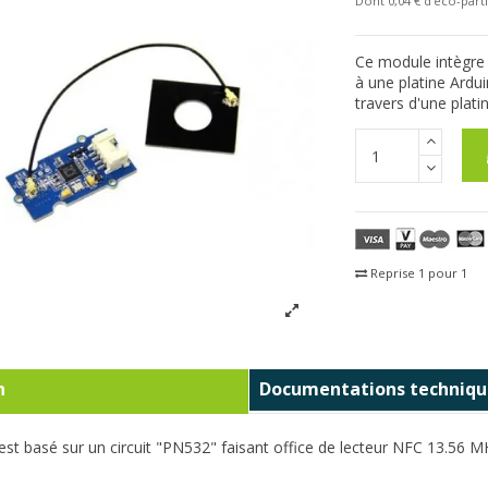
Dont 0,04 € d'eco-parti
Ce module intègre 
à une platine Ard
travers d'une plati
Reprise 1 pour 1
Fra
n
Documentations techniqu
st basé sur un circuit "
PN532" faisant office de lecteur NFC 13.56 M