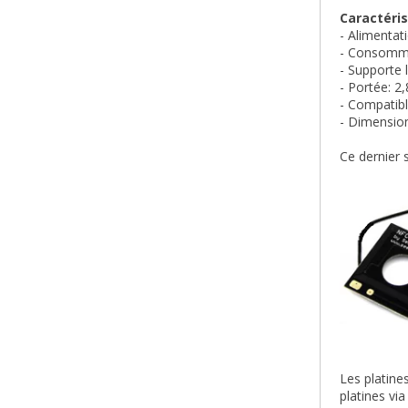
Caractéris
- Alimentat
- Consomma
- Supporte
- Portée: 2
- Compatibl
- Dimensio
Ce dernier 
Les platine
platines via