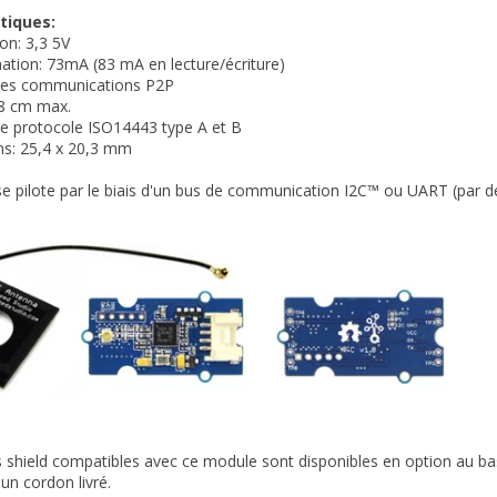
tiques:
ion: 3,3 5V
tion: 73mA (83 mA en lecture/écriture)
 les communications P2P
,8 cm max.
e protocole ISO14443 type A et B
ns: 25,4 x 20,3 mm
se pilote par le biais d'un bus de communication I2C™ ou UART (par dé
s shield compatibles avec ce module sont disponibles en option au ba
 un cordon livré.