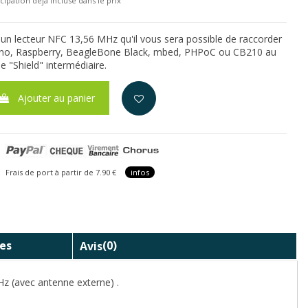
cipation déjà incluse dans le prix
un lecteur NFC 13,56 MHz qu'il vous sera possible de raccorder
uino, Raspberry, BeagleBone Black, mbed, PHPoC ou CB210 au
ne "Shield" intermédiaire.
Ajouter au panier
is de port à partir de 7.90 €
infos
es
Avis
(0)
Hz (avec antenne externe) .