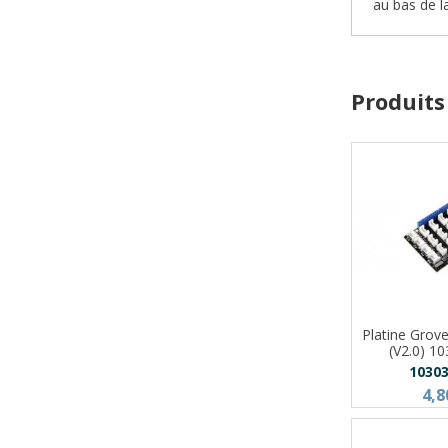
au bas de l
Produits
Platine Grov
(V2.0) 1
1030
4,8