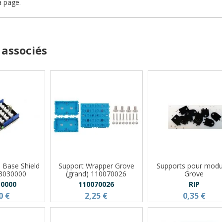
a page.
 associés
e Base Shield
Support Wrapper Grove
Supports pour modu
03030000
(grand) 110070026
Grove
30000
110070026
RIP
0 €
2,25 €
0,35 €