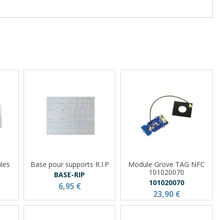
les
Base pour supports R.I.P
Module Grove TAG NFC
101020070
BASE-RIP
101020070
6,95 €
23,90 €