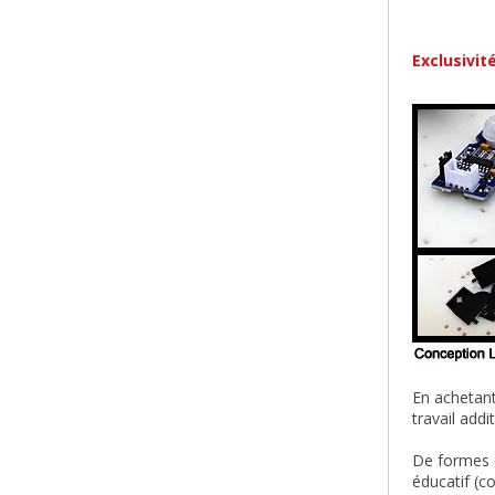
Exclusivit
En achetan
travail add
De formes e
éducatif (c