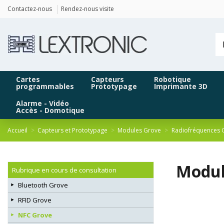
Panneau de gestion des cookies
Contactez-nous
Rendez-nous visite
Cartes
Capteurs
Robotique
programmables
Prototypage
Imprimante 3D
Alarme - Vidéo
Accès - Domotique
Accueil
Capteurs et Prototypage
Modules Grove
Radiofréquences 
Modul
Rubrique en cours de consultation
Bluetooth Grove
RFID Grove
NFC Grove