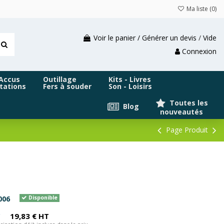
Ma liste (
0
)
Voir le panier / Générer un devis
/
Vide
Connexion
 Accus
Outillage
Kits - Livres
tations
Fers à souder
Son - Loisirs
Toutes les
Blog
nouveautés
Page Produit
006
Disponible
C
19,83 € HT