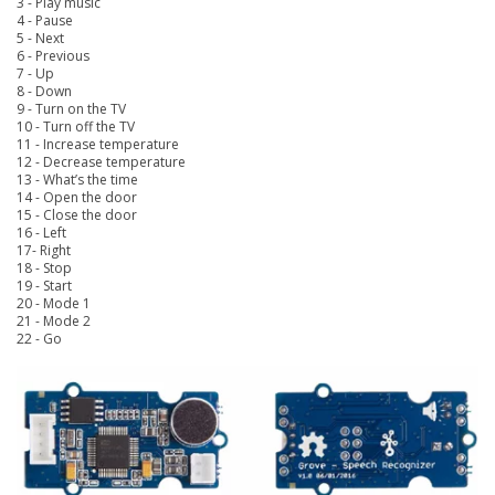
3 - Play music
4 -
Pause
5 -
Next
6 -
Previous
7 -
Up
8 -
Down
9 -
Turn on the TV
10 -
Turn off the TV
11 -
Increase temperature
12 -
Decrease temperature
13 -
What’s the time
14 -
Open the door
15 -
Close the door
16 -
Left
17-
Right
18 -
Stop
19 -
Start
20 -
Mode 1
21 -
Mode 2
22 - Go