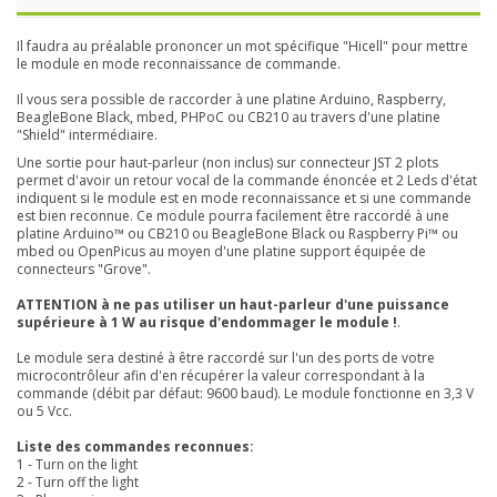
Il faudra au préalable prononcer un mot spécifique "Hicell" pour mettre
le module en mode reconnaissance de commande.
Il vous sera possible de raccorder à une platine Arduino, Raspberry,
BeagleBone Black, mbed, PHPoC ou CB210 au travers d'une platine
"Shield" intermédiaire.
Une sortie pour haut-parleur (non inclus) sur connecteur JST 2 plots
permet d'avoir un retour vocal de la commande énoncée et 2 Leds d'état
indiquent si le module est en mode reconnaissance et si une commande
est bien reconnue. Ce module pourra facilement être raccordé à une
platine Arduino™ ou CB210 ou BeagleBone Black ou Raspberry Pi™ ou
mbed ou OpenPicus au moyen d'une platine support
équipée de
connecteurs "Grove".
ATTENTION à ne pas utiliser un haut-parleur d'une puissance
supérieure à 1 W au risque d'endommager le module !
.
Le module sera destiné à être raccordé sur l'un des ports de votre
microcontrôleur afin d'en récupérer la valeur correspondant à la
commande (débit par défaut: 9600 baud). Le module fonctionne en 3,3 V
ou 5 Vcc.
Liste des commandes reconnues:
1 - Turn on the light
2 - Turn off the light