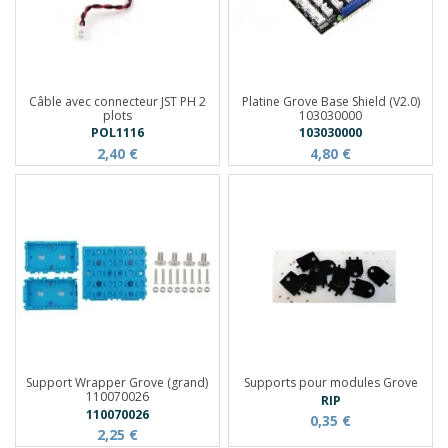
Câble avec connecteur JST PH 2
Platine Grove Base Shield (V2.0)
plots
103030000
POL1116
103030000
2,40 €
4,80 €
Support Wrapper Grove (grand)
Supports pour modules Grove
110070026
RIP
110070026
0,35 €
2,25 €