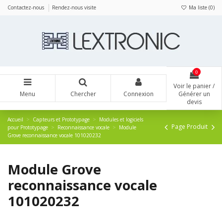
Panneau de gestion des cookies
Contactez-nous
Rendez-nous visite
Ma liste (
0
)
0
Voir le panier /
Menu
Chercher
Connexion
Générer un
devis
Accueil
Capteurs et Prototypage
Modules et logiciels
Page Produit
pour Prototypage
Reconnaissance vocale
Module
Grove reconnaissance vocale 101020232
Module Grove
reconnaissance vocale
101020232