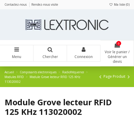
Panneau de gestion des cookies
Contactez-nous
Rendez-nous visite
Ma liste (
0
)
0
Voir le panier /
Menu
Chercher
Connexion
Générer un
devis
Accueil
Composants electroniques
Radiofréquence
Page Produit
Modules RFID
Module Grove lecteur RFID 125 KHz
113020002
Module Grove lecteur RFID
125 KHz 113020002