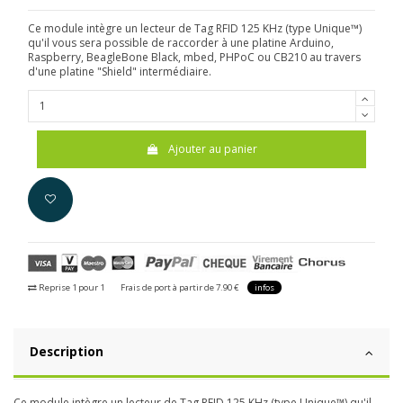
Ce module intègre un lecteur de Tag RFID 125 KHz (type Unique™)
qu'il vous sera possible de raccorder à une platine Arduino,
Raspberry, BeagleBone Black, mbed, PHPoC ou CB210 au travers
d'une platine "Shield" intermédiaire.
Ajouter au panier
Reprise 1 pour 1
Frais de port à partir de 7.90 €
infos
Description
Ce module intègre un lecteur de Tag RFID 125 KHz (type Unique™) qu'il