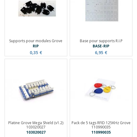
Supports pour modules Grove
Base pour supports R.I.P
RIP
BASE-RIP
0,35 €
6,95 €
Platine Grove Mega Shield (v1.2)
Pack de 5 tags RFID 125KHz Grove
103020027
110990035
103020027
110990035