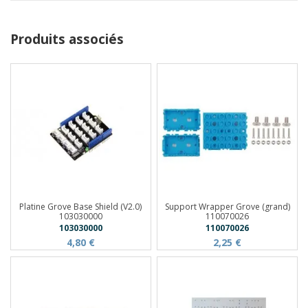
Produits associés
Platine Grove Base Shield (V2.0)
Support Wrapper Grove (grand)
103030000
110070026
103030000
110070026
4,80 €
2,25 €