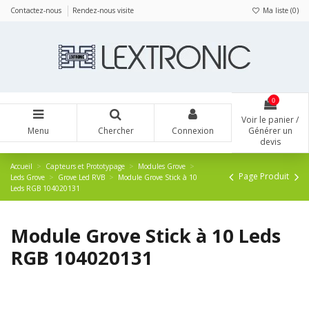
Panneau de gestion des cookies
Contactez-nous
Rendez-nous visite
Ma liste (
0
)
0
Voir le panier /
Menu
Chercher
Connexion
Générer un
devis
Accueil
Capteurs et Prototypage
Modules Grove
Page Produit
Leds Grove
Grove Led RVB
Module Grove Stick à 10
Leds RGB 104020131
Module Grove Stick à 10 Leds
RGB 104020131