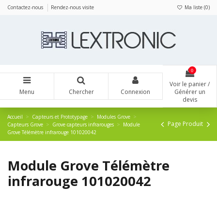
Panneau de gestion des cookies
Contactez-nous
Rendez-nous visite
Ma liste (
0
)
0
Voir le panier /
Menu
Chercher
Connexion
Générer un
devis
Accueil
Capteurs et Prototypage
Modules Grove
Page Produit
Capteurs Grove
Grove capteurs infrarouges
Module
Grove Télémètre infrarouge 101020042
Module Grove Télémètre
infrarouge 101020042