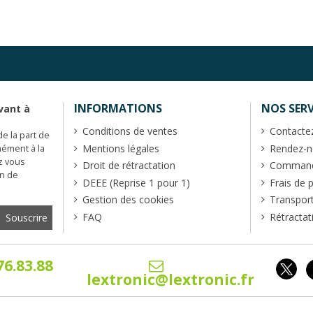
INFORMATIONS
NOS SERV
vant à
Conditions de ventes
Contacte
de la part de
Mentions légales
Rendez-no
mément à la
z vous
Droit de rétractation
Commande
en de
DEEE (Reprise 1 pour 1)
Frais de 
Gestion des cookies
Transpor
FAQ
Rétractat
76.83.88
lextronic@lextronic.fr