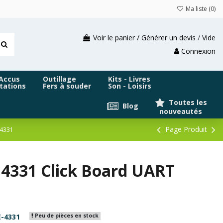
Ma liste (
0
)
Voir le panier / Générer un devis
/
Vide
Connexion
 Accus
Outillage
Kits - Livres
tations
Fers à souder
Son - Loisirs
Toutes les
Blog
nouveautés
Page Produit
-4331
4331 Click Board UART
-4331
Peu de pièces en stock