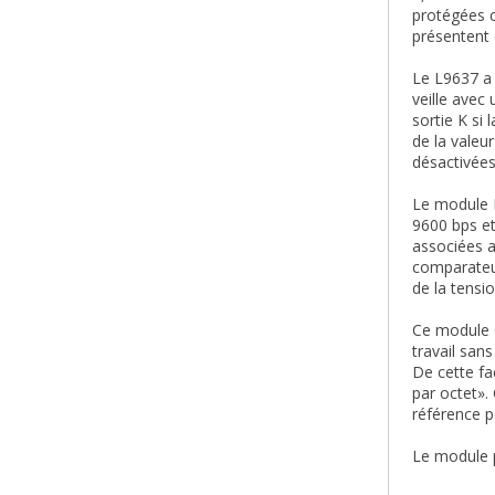
protégées c
présentent 
Le L9637 a 
veille avec
sortie K si
de la valeu
désactivées
Le module I
9600 bps et
associées a
comparateur
de la tensi
Ce module C
travail san
De cette fa
par octet».
référence p
Le module p