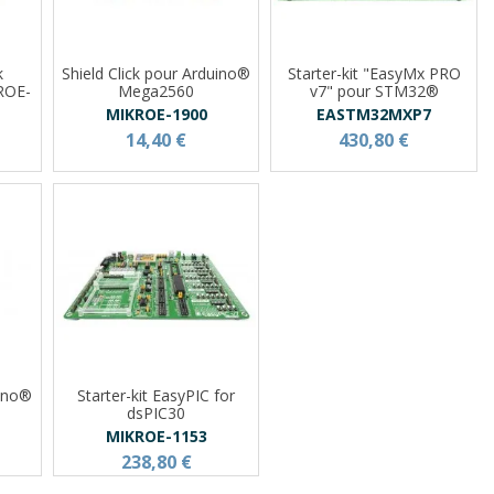
k
Shield Click pour Arduino®
Starter-kit "EasyMx PRO
ROE-
Mega2560
v7" pour STM32®
MIKROE-1900
EASTM32MXP7
14,40 €
430,80 €
uino®
Starter-kit EasyPIC for
dsPIC30
MIKROE-1153
238,80 €