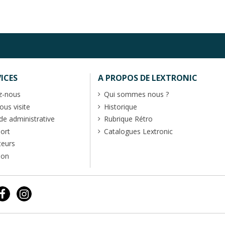
ICES
A PROPOS DE LEXTRONIC
z-nous
Qui sommes nous ?
us visite
Historique
 administrative
Rubrique Rétro
port
Catalogues Lextronic
teurs
ion