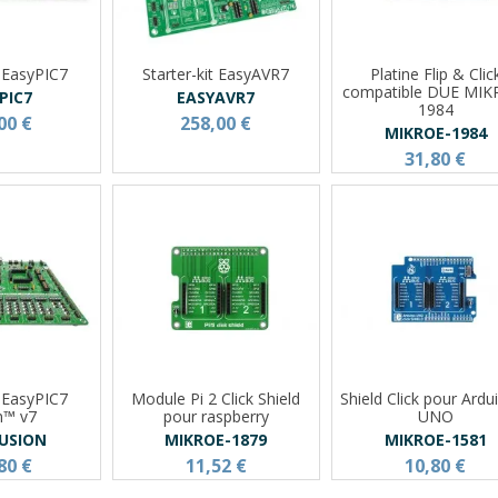
t EasyPIC7
Starter-kit EasyAVR7
Platine Flip & Clic
compatible DUE MIK
PIC7
EASYAVR7
1984
00 €
258,00 €
MIKROE-1984
31,80 €
t EasyPIC7
Module Pi 2 Click Shield
Shield Click pour Ard
n™ v7
pour raspberry
UNO
FUSION
MIKROE-1879
MIKROE-1581
80 €
11,52 €
10,80 €