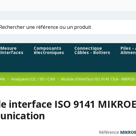
Mesure
Composants
Connectique
Piles -
Interfaces
électroniques
Câbles - Boîtiers
Alimen
CAN
Analyseurs I2C / SPI / CAN
Module d'interface ISO 9141 Click - MIKROE
e interface ISO 9141 MIKROE
nication
Référence
MIKROE