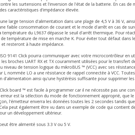
ontre les surtensions et l'inversion de l'état de la batterie. En cas d
des caractéristiques d'impédance élevée.
une large tension d'alimentation dans une plage de 4,5 V à 36 V, a
 une faible consommation de courant et le mode d'arrêt en cas de sur
 la température du L9637 dépasse le seuil d'arrêt thermique. Pour réa
r de température de mise en marche K. Pour éviter tout défaut dans le
 et resteront à haute impédance.
SO 9141 Click pourra communiquer avec votre microcontrôleur en util
 les broches UART RX et TX couramment utilisées pour le transfert d
u niveau de tension logique du mikroBUS ™ (VCC) avec ses résistances 
 L nommée LO a une résistance de rappel connectée à VCC. Toutes le
on d'alimentation ainsi qu'une hystérésis suffisante pour supprimer les 
lick board ™ est facile à programmer car il ne nécessite pas une conf
s erreur est la sélection du mode de fonctionnement approprié, que 
çon, l'émetteur enverra les données toutes les 2 secondes tandis que
 Cela peut également être vu dans un exemple de code qui contient des
our un développement ultérieur.
eut être alimenté sous 3.3 V ou 5 V.