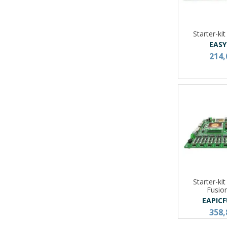
Starter-ki
EASY
214,
Starter-ki
Fusio
EAPIC
358,