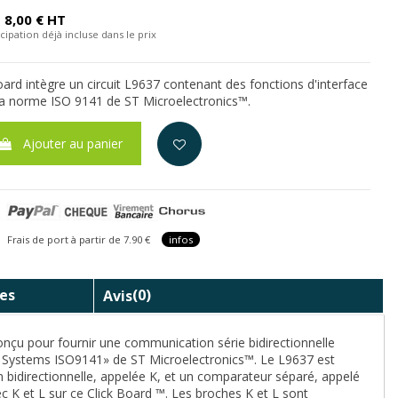
8,00 € HT
cipation déjà incluse dans le prix
ard intègre un circuit L9637 contenant des fonctions d'interface
la norme ISO 9141 de ST Microelectronics™.
Ajouter au panier
is de port à partir de 7.90 €
infos
es
Avis
(0)
onçu pour fournir une communication série bidirectionnelle
ic Systems ISO9141» de ST Microelectronics™. Le L9637 est
 bidirectionnelle, appelée K, et un comparateur séparé, appelé
c K et L sur ce Click Board ™. Les broches K et L sont