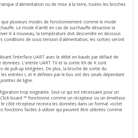
e manque d'alimentation ou de mise à la terre, toutes les broches
insi que plusieurs modes de fonctionnement comme le mode
chauffe. Le mode d'arrêt en cas de surchauffe désactive la
ctiver K à nouveau, la température doit descendre en dessous
s conditions de sous-tension d'alimentation, les sorties seront
isant l'interface UART avec le débit en bauds par défaut de
e données. L'entrée UART TX et la sortie RX de K sont
de pull-up intégrées. De plus, la broche de sortie du
s entrées L et K définies par le bus ont des seuils dépendant
pointes de ligne.
iguration trop exigeante. Seul ce qui est nécessaire pour un
le Click board ™ fonctionne comme un récepteur ou un émetteur.
 le côté récepteur recevra les données dans un format «octet
 fonctions faciles à utiliser qui peuvent être utilisées comme