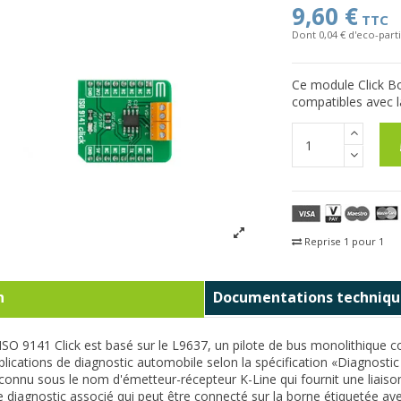
9,60 €
TTC
Dont 0,04 € d'eco-parti
Ce module Click Bo
compatibles avec 
Reprise 1 pour 1
Fra
n
Documentations techniqu
SO 9141 Click est basé sur le L9637, un pilote de bus monolithique c
plications de diagnostic automobile selon la spécification «Diagnost
onnu sous le nom d'émetteur-récepteur K-Line qui fournit une liaison
e diagnostic associé qui peut être connecté sur la borne étiquetée ave