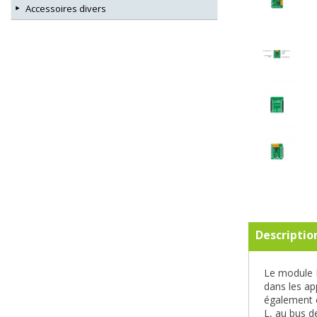
Accessoires divers
Descriptio
Le module I
dans les ap
également c
L, au bus d