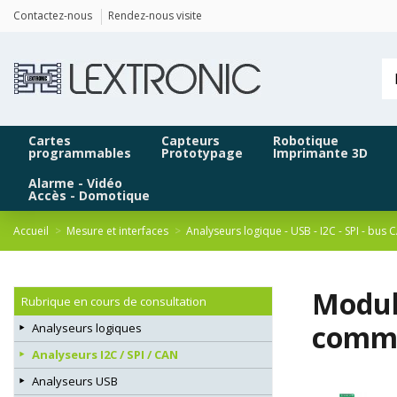
Panneau de gestion des cookies
Contactez-nous
Rendez-nous visite
Cartes
Capteurs
Robotique
programmables
Prototypage
Imprimante 3D
Alarme - Vidéo
Accès - Domotique
Accueil
Mesure et interfaces
Analyseurs logique - USB - I2C - SPI - bus 
Modul
Rubrique en cours de consultation
commu
Analyseurs logiques
Analyseurs I2C / SPI / CAN
Analyseurs USB