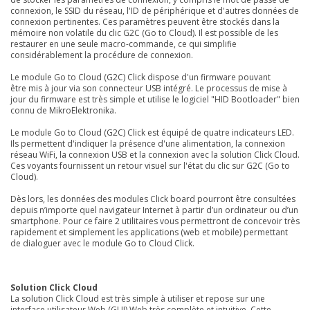
connexion, le SSID du réseau, l'ID de périphérique et d'autres données de
connexion pertinentes. Ces paramètres peuvent être stockés dans la
mémoire non volatile du clic G2C (Go to Cloud). Il est possible de les
restaurer en une seule macro-commande, ce qui simplifie
considérablement la procédure de connexion.
Le module Go to Cloud (G2C) Click dispose d'un firmware pouvant
être mis à jour via son connecteur USB intégré. Le processus de mise à
jour du firmware est très simple et utilise le logiciel "HID Bootloader" bien
connu de MikroElektronika.
Le module Go to Cloud (G2C) Click est équipé de quatre indicateurs LED.
Ils permettent d'indiquer la présence d'une alimentation, la connexion
réseau WiFi, la connexion USB et la connexion avec la solution Click Cloud.
Ces voyants fournissent un retour visuel sur l'état du clic sur G2C (Go to
Cloud).
Dès lors, les données des modules Click board pourront être consultées
depuis n’importe quel navigateur Internet à partir d’un ordinateur ou d’un
smartphone. Pour ce faire 2 utilitaires vous permettront de concevoir très
rapidement et simplement les applications (web et mobile) permettant
de dialoguer avec le module Go to Cloud Click.
Solution Click Cloud
La solution Click Cloud est très simple à utiliser et repose sur une
interface utilisateur Web (GUI) Web très complète et intuitive. Cette