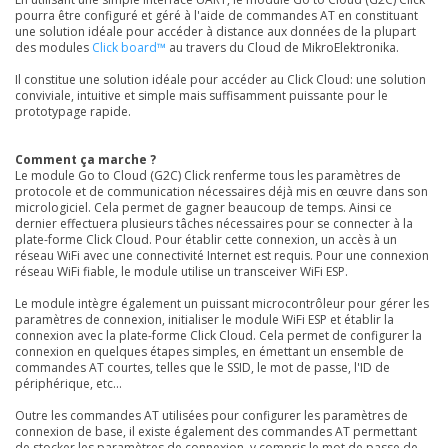
pourra être configuré et géré à l'aide de commandes AT en constituant
une solution idéale pour accéder à distance aux données de la plupart
des modules
Click board™
au travers du Cloud de MikroElektronika.
Il constitue une solution idéale pour accéder au Click Cloud: une solution
conviviale, intuitive et simple mais suffisamment puissante pour le
prototypage rapide.
Comment ça marche ?
Le module Go to Cloud (G2C) Click renferme tous les paramètres de
protocole et de communication nécessaires déjà mis en œuvre dans son
micrologiciel. Cela permet de gagner beaucoup de temps. Ainsi ce
dernier effectuera plusieurs tâches nécessaires pour se connecter à la
plate-forme Click Cloud. Pour établir cette connexion, un accès à un
réseau WiFi avec une connectivité Internet est requis. Pour une connexion
réseau WiFi fiable, le module utilise un transceiver WiFi ESP.
Le module intègre également un puissant microcontrôleur pour gérer les
paramètres de connexion, initialiser le module WiFi ESP et établir la
connexion avec la plate-forme Click Cloud. Cela permet de configurer la
connexion en quelques étapes simples, en émettant un ensemble de
commandes AT courtes, telles que le SSID, le mot de passe, l'ID de
périphérique, etc...
Outre les commandes AT utilisées pour configurer les paramètres de
connexion de base, il existe également des commandes AT permettant
de stocker les paramètres de connexion, y compris le mot de passe de