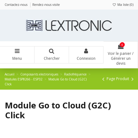
Panneau de gestion des cookies
Contactez-nous
Rendez-nous visite
Ma liste (
0
)
0
Voir le panier /
Menu
Chercher
Connexion
Générer un
devis
Accueil
Composants electroniques
Radiofréquence
Page Produit
Modules ESP8266 - ESP32
Module Go to Cloud (G2C)
Click
Module Go to Cloud (G2C)
Click