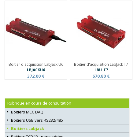
Boitier d'acquisition LabJack U6
Boitier d'acquisition LabJack T7
LBJACKU6
LBU-T7
372,00 €
670,80 €
Rubrique en cours de consultation
Boitiers MCC DAQ
Boîtiers USB vers RS232/485
Boitiers Labjack
Boitiers TCP/IP - ports séries