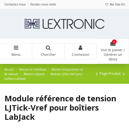
Panneau de gestion des cookies
Contactez-nous
Rendez-nous visite
Ma liste (
0
)
0
Voir le panier /
Menu
Chercher
Connexion
Générer un
devis
Accueil
Mesure et interfaces
Boitiers d'acquisition et
Page Produit
de mesure
Boitiers Labjack
Module LJTick-Vref pour
boîtiers LabJack
Module référence de tension
LJTick-Vref pour boîtiers
LabJack