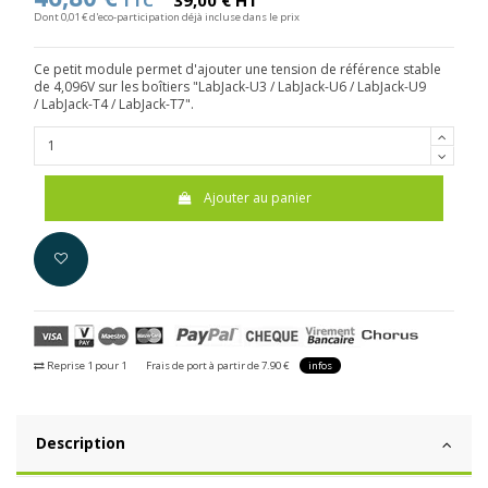
TTC
39,00 € HT
Dont 0,01 € d'eco-participation déjà incluse dans le prix
Ce petit module permet d'ajouter une tension de référence stable
de 4,096V sur les boîtiers "LabJack-U3 / LabJack-U6 / LabJack-U9
/ LabJack-T4 / LabJack-T7".
Ajouter au panier
Reprise 1 pour 1
Frais de port à partir de 7.90 €
infos
Description