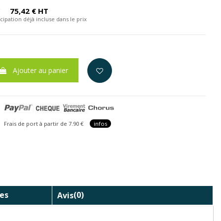
C
75,42 € HT
cipation déjà incluse dans le prix
Ajouter au panier
is de port à partir de 7.90 €
infos
es
Avis
(0)