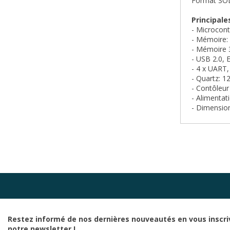
Format SOD
Principale
- Microcont
- Mémoire:
- Mémoire 
- USB 2.0,
- 4 x UART,
- Quartz: 
- Contôleu
- Alimentati
- Dimensio
Restez informé de nos dernières nouveautés en vous inscri
notre newsletter !