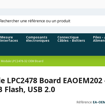
Mesure
Composants
Connectique
Piles -
Interfaces
électroniques
Câbles - Boîtiers
Alimen
Module LPC2478-32 OEM Board
e LPC2478 Board EAOEM202 -
 Flash, USB 2.0
Référence
EA-OEM