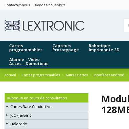
Panneau de gestion des cookies
Contactez-nous
Rendez-nous visite
Cartes
Capteurs
Robotique
programmables
Prototypage
Imprimante 3D
Alarme - Vidéo
Accès - Domotique
Accueil
Cartes programmables
Autres Cartes
Interfaces Android
Modul
Rubrique en cours de consultation
128MB
Cartes Bare Conductive
JoC - Javaino
Halocode