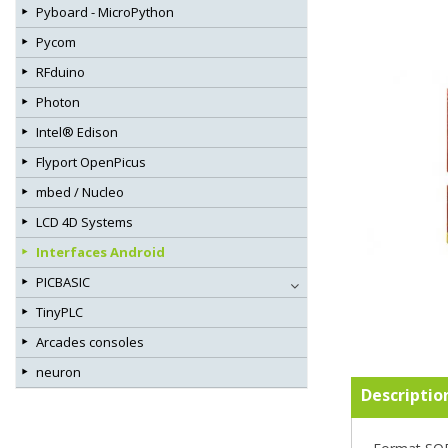
Pyboard - MicroPython
Pycom
RFduino
Photon
Intel® Edison
Flyport OpenPicus
mbed / Nucleo
LCD 4D Systems
Interfaces Android
PICBASIC
TinyPLC
Arcades consoles
neuron
Descriptio