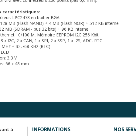
IMM avec connecteurs 200 points (pas 0,6 mm).
s caractéristiques:
ôleur: LPC2478 en boîtier BGA
 128 MB (Flash NAND) + 4 MB (Flash NOR) + 512 KB interne
32 MB (SDRAM - bus 32 bits) + 96 KB interne
 Ethernet 10/100 M, Mémoire EEPROM I2C 256 Kbit
 3 x I2C, 2 x CAN, 1 x SPI, 2 x SSP, 1 x I2S, ADC, RTC
12 MHz + 32,768 KHz (RTC)
r LCD
on: 3,3 V
ns: 66 x 48 mm
INFORMATIONS
NOS SERV
vant à