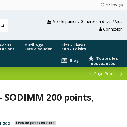
Ma liste (
0
)
Voir le panier / Générer un devis
/
Vide
Connexion
 Accus
Outillage
Kits - Livres
tations
Fers à souder
Son - Loisirs
Toutes les
Blog
nouveautés
Page Produit
 SODIMM 200 points,
-202
Peu de pièces en stock