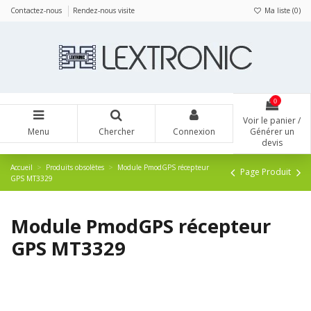
Panneau de gestion des cookies
Contactez-nous
Rendez-nous visite
Ma liste (
0
)
0
Voir le panier /
Menu
Chercher
Connexion
Générer un
devis
Accueil
Produits obsolètes
Module PmodGPS récepteur
Page Produit
GPS MT3329
Module PmodGPS récepteur
GPS MT3329