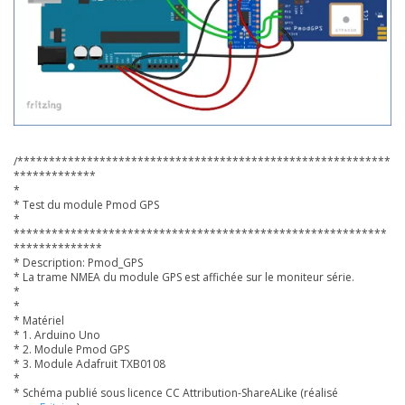
/***********************************************************
*************
*
* Test du module Pmod GPS
*
***********************************************************
**************
* Description: Pmod_GPS
* La trame NMEA du module GPS est affichée sur le moniteur série.
*
*
* Matériel
* 1. Arduino Uno
* 2. Module Pmod GPS
* 3. Module Adafruit TXB0108
*
* Schéma publié sous licence CC Attribution-ShareALike (réalisé