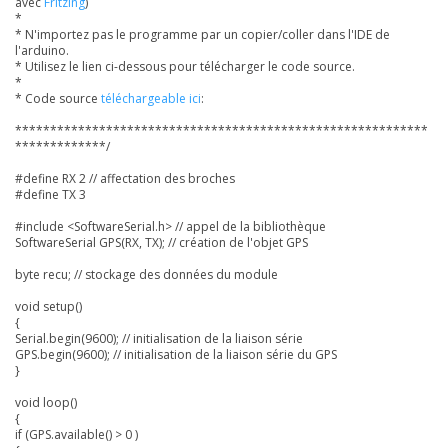
avec
Fritzing
)
*
* N'importez pas le programme par un copier/coller dans l'IDE de
l'arduino.
* Utilisez le lien ci-dessous pour télécharger le code source.
*
* Code source
téléchargeable ici
:
***********************************************************
*************/
#define RX 2 // affectation des broches
#define TX 3
#include <SoftwareSerial.h> // appel de la bibliothèque
SoftwareSerial GPS(RX, TX); // création de l'objet GPS
byte recu; // stockage des données du module
void setup()
{
Serial.begin(9600); // initialisation de la liaison série
GPS.begin(9600); // initialisation de la liaison série du GPS
}
void loop()
{
if (GPS.available() > 0 )