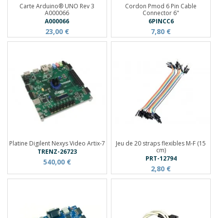
Carte Arduino® UNO Rev 3
Cordon Pmod 6 Pin Cable
A000066
Connector 6"
A000066
6PINCC6
23,00 €
7,80 €
Platine Digilent Nexys Video Artix-7
Jeu de 20 straps flexibles M-F (15
cm)
TRENZ-26723
PRT-12794
540,00 €
2,80 €