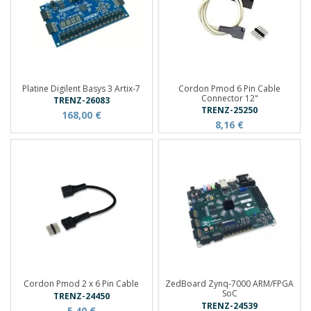
Platine Digilent Basys 3 Artix-7
Cordon Pmod 6 Pin Cable
Connector 12"
TRENZ-26083
TRENZ-25250
168,00 €
8,16 €
Cordon Pmod 2 x 6 Pin Cable
ZedBoard Zynq-7000 ARM/FPGA
SoC
TRENZ-24450
TRENZ-24539
5,40 €