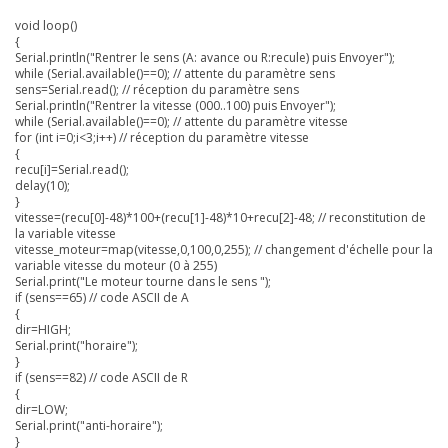
void loop()
{
Serial.println("Rentrer le sens (A: avance ou R:recule) puis Envoyer");
while (Serial.available()==0); // attente du paramètre sens
sens=Serial.read(); // réception du paramètre sens
Serial.println("Rentrer la vitesse (000..100) puis Envoyer");
while (Serial.available()==0); // attente du paramètre vitesse
for (int i=0;i<3;i++) // réception du paramètre vitesse
{
recu[i]=Serial.read();
delay(10);
}
vitesse=(recu[0]-48)*100+(recu[1]-48)*10+recu[2]-48; // reconstitution de
la variable vitesse
vitesse_moteur=map(vitesse,0,100,0,255); // changement d'échelle pour la
variable vitesse du moteur (0 à 255)
Serial.print("Le moteur tourne dans le sens ");
if (sens==65) // code ASCII de A
{
dir=HIGH;
Serial.print("horaire");
}
if (sens==82) // code ASCII de R
{
dir=LOW;
Serial.print("anti-horaire");
}