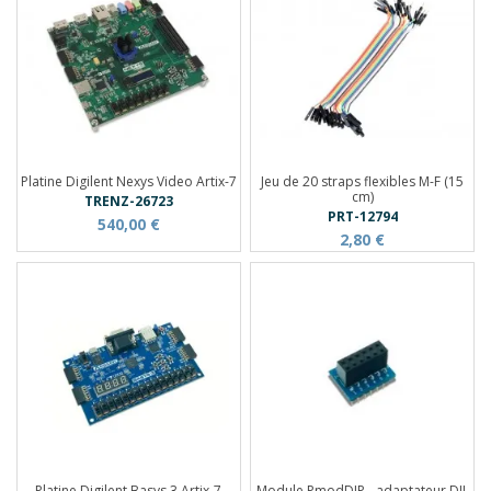
Platine Digilent Nexys Video Artix-7
Jeu de 20 straps flexibles M-F (15
cm)
TRENZ-26723
PRT-12794
540,00 €
2,80 €
Platine Digilent Basys 3 Artix-7
Module PmodDIP - adaptateur DIL