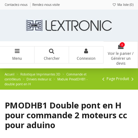
Panneau de gestion des cookies
Contactez-nous
Rendez-nous visite
Ma liste (
0
)
0
Voir le panier /
Menu
Chercher
Connexion
Générer un
devis
Accueil
Robotique Imprimantes 3D
Commande et
Page Produit
contrôleurs
Drivers moteur cc
Module PmodDHB1 -
double pont en H
PMODHB1 Double pont en H
pour commande 2 moteurs cc
pour aduino