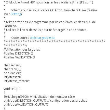
* 2. Module Pmod HB1 (positionner les cavaliers JP1 et JP2 sur 1)
*
* Schéma publié sous licence CC Attribution-ShareALike (réalisé
avec
Fritzing
)
*
* N'importez pas le programme par un copier/coller dans l'IDE de
l'arduino.
* Utilisez le lien ci-dessous pour télécharger le code source.
*
* Code source
téléchargeable ici
:
***********************************************************
*************/
// Affectation des broches
#define DIRECTION 2
#define VALIDATION 3
char sens=0;
char recu[3];
boolean dir;
int vitesse=0;
int vitesse_moteur;
void setup()
{
Serial.begin(9600); // initialisation du moniteur série
pinMode(DIRECTION,OUTPUT); // configuration des broches
pinMode(VALIDATION,OUTPUT);
}