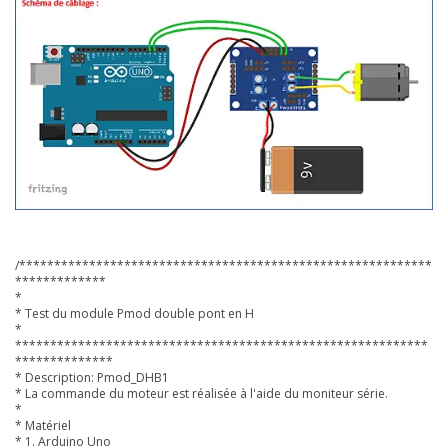
/***********************************************************
*************
*
* Test du module Pmod double pont en H
*
***********************************************************
**************
* Description: Pmod_DHB1
* La commande du moteur est réalisée à l'aide du moniteur série.
*
* Matériel
* 1. Arduino Uno