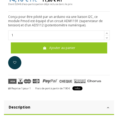
TTC
11,80 € HT
Dont 0,04 € d'eco-participation déjà incluse dans le prix
Conçu pour être piloté par un arduino via une liaison I2C, ce
module Pmod est équipé d'un circuit ADM1191 (superviseur de
tension) et d'un AD5112 (potentiomètre numérique).
Ajouter au panier
Reprise 1 pour 1
Frais de port à partir de 7.90 €
infos
Description