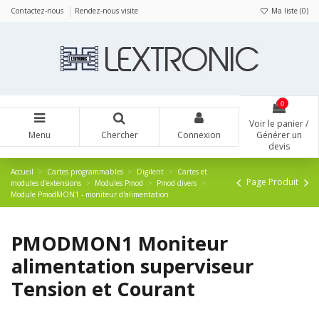
Panneau de gestion des cookies
Contactez-nous
Rendez-nous visite
Ma liste (
0
)
0
Voir le panier /
Menu
Chercher
Connexion
Générer un
devis
Accueil
Cartes programmables
Digilent
Cartes et
Page Produit
modules d'extensions
Modules Pmod
Pmod divers
Module PmodMON1 - moniteur d'alimentation
PMODMON1 Moniteur
alimentation superviseur
Tension et Courant