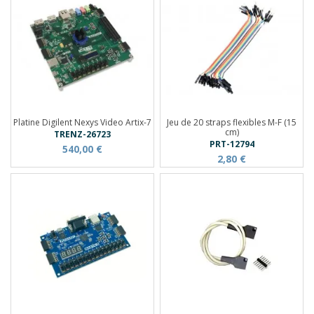
Platine Digilent Nexys Video Artix-7
Jeu de 20 straps flexibles M-F (15
cm)
TRENZ-26723
PRT-12794
540,00 €
2,80 €