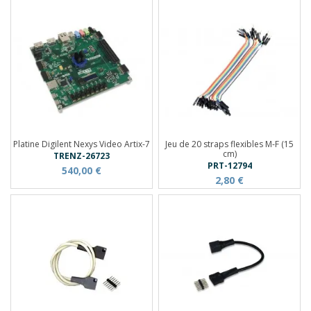
Platine Digilent Nexys Video Artix-7
Jeu de 20 straps flexibles M-F (15
cm)
TRENZ-26723
PRT-12794
540,00 €
2,80 €