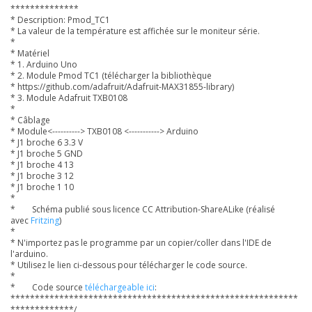
**************
* Description: Pmod_TC1
* La valeur de la température est affichée sur le moniteur série.
*
* Matériel
* 1. Arduino Uno
* 2. Module Pmod TC1 (télécharger la bibliothèque
* https://github.com/adafruit/Adafruit-MAX31855-library)
* 3. Module Adafruit TXB0108
*
* Câblage
* Module<----------> TXB0108 <-----------> Arduino
* J1 broche 6 3.3 V
* J1 broche 5 GND
* J1 broche 4 13
* J1 broche 3 12
* J1 broche 1 10
*
* Schéma publié sous licence CC Attribution-ShareALike (réalisé
avec
Fritzing
)
*
* N'importez pas le programme par un copier/coller dans l'IDE de
l'arduino.
* Utilisez le lien ci-dessous pour télécharger le code source.
*
* Code source
téléchargeable ici
:
***********************************************************
*************/