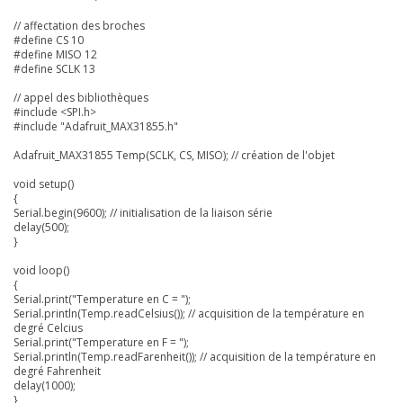
// affectation des broches
#define CS 10
#define MISO 12
#define SCLK 13
// appel des bibliothèques
#include <SPI.h>
#include "Adafruit_MAX31855.h"
Adafruit_MAX31855 Temp(SCLK, CS, MISO); // création de l'objet
void setup()
{
Serial.begin(9600); // initialisation de la liaison série
delay(500);
}
void loop()
{
Serial.print("Temperature en C = ");
Serial.println(Temp.readCelsius()); // acquisition de la température en
degré Celcius
Serial.print("Temperature en F = ");
Serial.println(Temp.readFarenheit()); // acquisition de la température en
degré Fahrenheit
delay(1000);
}