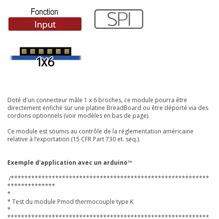
Doté d'un connecteur mâle 1 x 6 broches, ce module pourra être
directement enfiché sur une platine BreadBoard ou être déporté via des
cordons optionnels (voir modèles en bas de page).
Ce module est soumis au contrôle de la réglementation américaine
relative à l’exportation
(15 CFR Part 730 et. seq.).
Exemple d'application avec un arduino™
/**********************************************************
**************
*
* Test du module Pmod thermocouple type K
*
***********************************************************