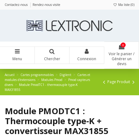
Panneau de gestion des cookies
Contactez-nous
Rendez-nous visite
Ma liste (
0
)
0
Voir le panier /
Menu
Chercher
Connexion
Générer un
devis
Accueil
Cartes programmables
Digilent
Cartes et
modules d'extensions
Modules Pmod
Pmod capteurs
Page Produit
divers
Module PmodTC1 - thermocouple type-K
MAX31855
Module PMODTC1 :
Thermocouple type-K +
convertisseur MAX31855