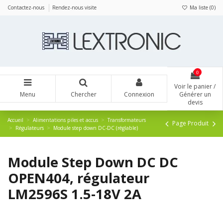
Panneau de gestion des cookies
Contactez-nous
Rendez-nous visite
Ma liste (
0
)
0
Voir le panier /
Menu
Chercher
Connexion
Générer un
devis
Accueil
Alimentations piles et accus
Transformateurs
Page Produit
Régulateurs
Module step down DC-DC (réglable)
Module Step Down DC DC
OPEN404, régulateur
LM2596S 1.5-18V 2A