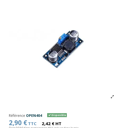
Référence
OPEN404
Disponible
2,90 €
TTC
2,42 € HT
Dont 0,04 € d'eco-participation déjà incluse dans le prix