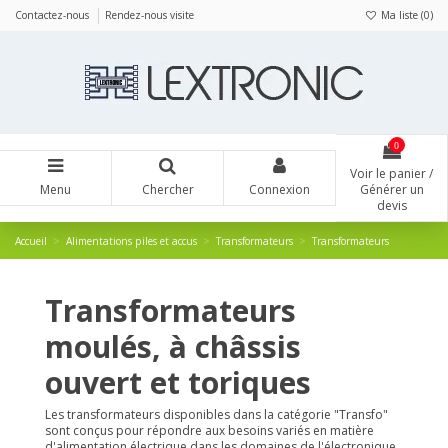
Panneau de gestion des cookies
Contactez-nous
Rendez-nous visite
Ma liste (
0
)
0
Voir le panier /
Menu
Chercher
Connexion
Générer un
devis
Accueil
Alimentations piles et accus
Transformateurs
Transformateurs
Transformateurs
moulés, à châssis
ouvert et toriques
Les transformateurs disponibles dans la catégorie "Transfo"
sont conçus pour répondre aux besoins variés en matière
d'alimentation électrique dans les domaines de l'électronique,