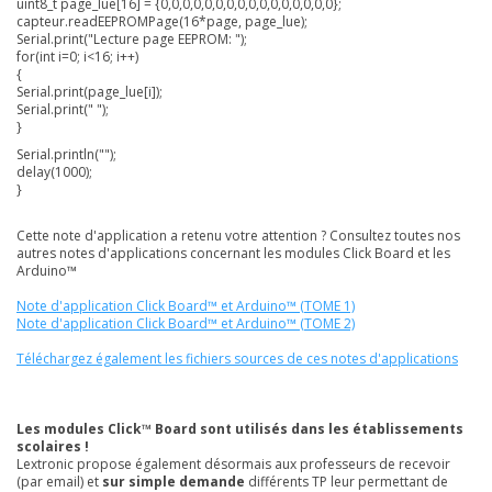
uint8_t page_lue[16] = {0,0,0,0,0,0,0,0,0,0,0,0,0,0,0,0};
capteur.readEEPROMPage(16*page, page_lue);
Serial.print("Lecture page EEPROM: ");
for(int i=0; i<16; i++)
{
Serial.print(page_lue[i]);
Serial.print(" ");
}
Serial.println("");
delay(1000);
}
Cette note d'application a retenu votre attention ? Consultez toutes nos
autres notes d'applications concernant les modules Click Board et les
Arduino™
Note d'application Click Board™ et Arduino™ (TOME 1)
Note d'application Click Board™ et Arduino™ (TOME 2)
Téléchargez également les fichiers sources de ces notes d'applications
Les modules Click™ Board sont utilisés dans les établissements
scolaires !
Lextronic propose également désormais aux professeurs de recevoir
(par email) et
sur simple demande
différents TP leur permettant de