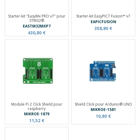
Starter-kit "EasyMx PRO v7" pour
Starter-kit EasyPIC7 Fusion™ v7
STM32®
EAPICFUSION
EASTM32MXP7
358,80 €
430,80 €
Module Pi 2 Click Shield pour
Shield Click pour Arduino® UNO
raspberry
MIKROE-1581
MIKROE-1879
10,80 €
11,52 €