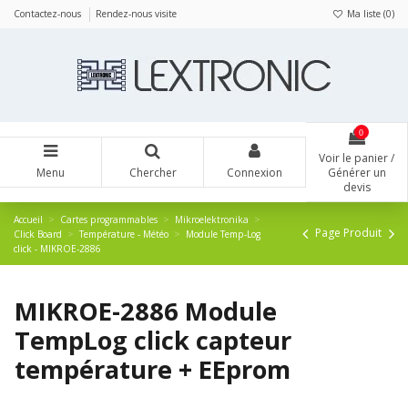
Panneau de gestion des cookies
Contactez-nous
Rendez-nous visite
Ma liste (
0
)
0
Voir le panier /
Menu
Chercher
Connexion
Générer un
devis
Accueil
Cartes programmables
Mikroelektronika
Page Produit
Click Board
Température - Météo
Module Temp-Log
click - MIKROE-2886
MIKROE-2886 Module
TempLog click capteur
température + EEprom