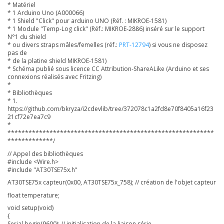
* Matériel
* 1 Arduino Uno (A000066)
* 1 Shield "Click" pour arduino UNO (Réf. : MIKROE-1581)
* 1 Module "Temp-Log click" (Réf.: MIKROE-2886) inséré sur le support
N°1 du shield
* ou divers straps mâles/femelles (réf.:
PRT-12794
) si vous ne disposez
pas de
* de la platine shield MIKROE-1581)
* Schéma publié sous licence CC Attribution-ShareALike (
Arduino et ses
connexions réalisés avec Fritzing)
*
* Bibliothèques
* 1.
https://github.com/bkryza/i2cdevlib/tree/372078c1a2fd8e70f8405a16f23
21cf72e7ea7c9
*
***********************************************************
*************/
// Appel des bibliothèques
#include <Wire.h>
#include "AT30TSE75x.h"
AT30TSE75x capteur(0x00, AT30TSE75x_758); // création de l'objet capteur
float temperature;
void setup(void)
{
Serial.begin(9600); // initialisation de la liaison série