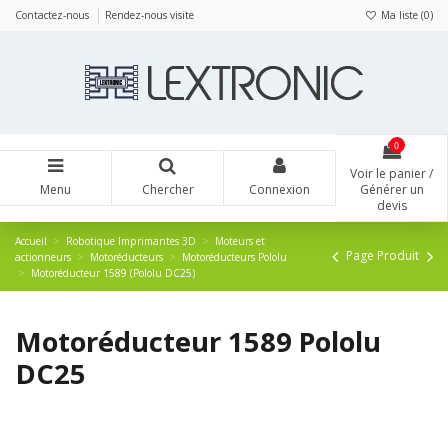
Panneau de gestion des cookies
Contactez-nous
Rendez-nous visite
Ma liste (
0
)
0
Voir le panier /
Menu
Chercher
Connexion
Générer un
devis
Accueil
Robotique Imprimantes 3D
Moteurs et
Page Produit
actionneurs
Motoréducteurs
Motoréducteurs Pololu
Motoréducteur 1589 (Pololu DC25)
Motoréducteur 1589 Pololu
DC25