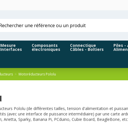
Mesure
Composants
Connectique
Piles -
Interfaces
électroniques
Câbles - Boîtiers
Alimen
ucteurs
Motoréducteurs Pololu
u
rs Pololu (de différentes tailles, tension d'alimentation et puissan
tés (avec une interface de puissance intermédiaire) par une carte ardu
, Arietta, Sparky, Banana Pi, PCduino, Cubie Board, BeagleBone, etc.