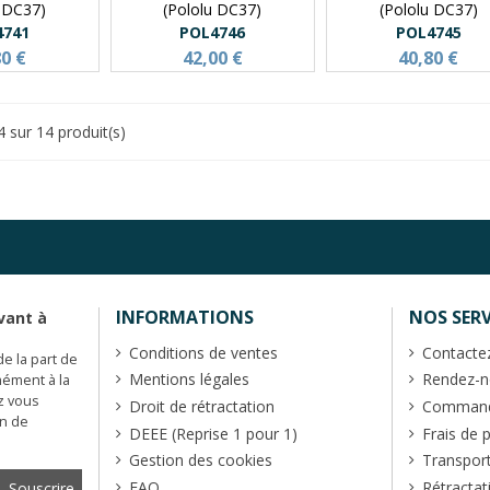
u DC37)
(Pololu DC37)
(Pololu DC37)
4741
POL4746
POL4745
80 €
42,00 €
40,80 €
4 sur 14 produit(s)
INFORMATIONS
NOS SERV
vant à
Conditions de ventes
Contacte
de la part de
Mentions légales
Rendez-no
mément à la
z vous
Droit de rétractation
Commande
en de
DEEE (Reprise 1 pour 1)
Frais de 
Gestion des cookies
Transpor
FAQ
Rétractat