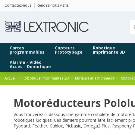
Panneau de gestion des cookies
Contactez-nous
Rendez-nous visite
Cartes
Capteurs
Robotique
programmables
Prototypage
Imprimante 3D
Alarme - Vidéo
Accès - Domotique
Accueil
Robotique Imprimantes 3D
Moteurs et actionneurs
Motoréd
Motoréducteurs Polol
Vous trouverez ci-dessous une gamme complète de motoréducteu
robotiques ludiques. Ces derniers pourront être facilement pilo
Pyboard, Feather, Cubloc, Picbasic, Omega2 Plus, Raspberry Pi