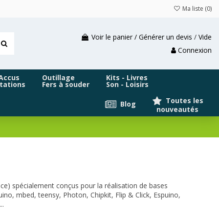
Ma liste (
0
)
Voir le panier / Générer un devis
/
Vide
Connexion
 Accus
Outillage
Kits - Livres
tations
Fers à souder
Son - Loisirs
Toutes les
Blog
nouveautés
ce) spécialement conçus pour la réalisation de bases
ino, mbed, teensy, Photon, Chipkit, Flip & Click, Espuino,
..