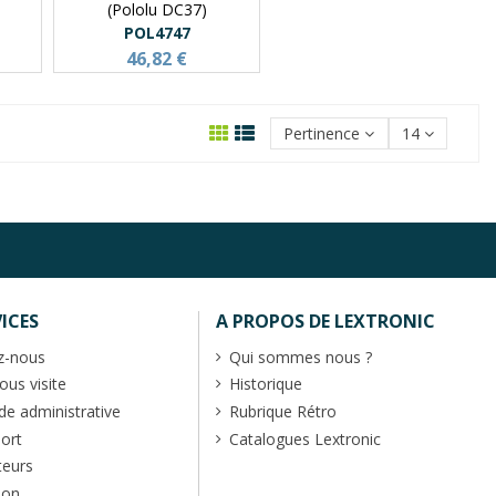
(Pololu DC37)
POL4747
46,82 €
Pertinence
14
ICES
A PROPOS DE LEXTRONIC
z-nous
Qui sommes nous ?
us visite
Historique
 administrative
Rubrique Rétro
port
Catalogues Lextronic
teurs
ion