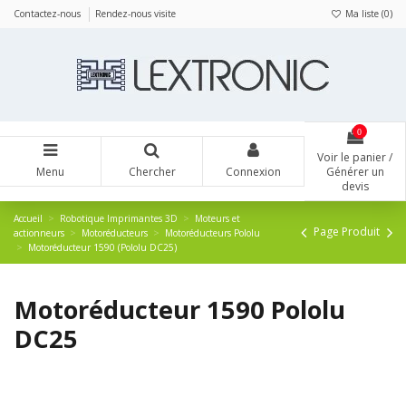
Panneau de gestion des cookies
Contactez-nous
Rendez-nous visite
Ma liste (
0
)
0
Voir le panier /
Menu
Chercher
Connexion
Générer un
devis
Accueil
Robotique Imprimantes 3D
Moteurs et
Page Produit
actionneurs
Motoréducteurs
Motoréducteurs Pololu
Motoréducteur 1590 (Pololu DC25)
Motoréducteur 1590 Pololu
DC25