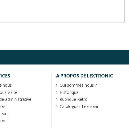
ICES
A PROPOS DE LEXTRONIC
z-nous
Qui sommes nous ?
us visite
Historique
 administrative
Rubrique Rétro
port
Catalogues Lextronic
teurs
ion