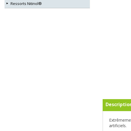
Ressorts Nitinol®
Descriptio
Extrêmement
artificiels.