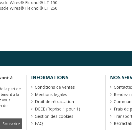
scle Wires® Flexinol® LT 150
scle Wires® Flexinol® LT 250
INFORMATIONS
NOS SERV
vant à
Conditions de ventes
Contacte
de la part de
Mentions légales
Rendez-no
mément à la
z vous
Droit de rétractation
Commande
en de
DEEE (Reprise 1 pour 1)
Frais de 
Gestion des cookies
Transpor
FAQ
Rétractat