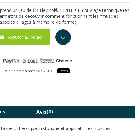
end un jeu de fils Flexinol® LT/HT + un ouvrage technique (en
permettra de découvrir comment fonctionnent les "muscles
e appelés alliages à mémoire de forme).
Ajouter au panier
is de port à partir de 7.90 €
infos
es
Avis
(0)
aspect théorique, historique et applicatif des muscles