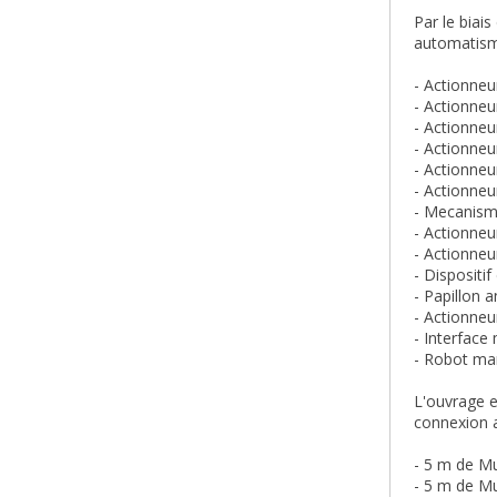
Par le biai
automatisme
- Actionneur
- Actionneur
- Actionneur
- Actionneu
- Actionneu
- Actionneu
- Mecanism
- Actionneu
- Actionneu
- Dispositi
- Papillon 
- Actionneu
- Interface 
- Robot ma
L'ouvrage e
connexion a
- 5 m de
Mu
- 5 m de
Mu