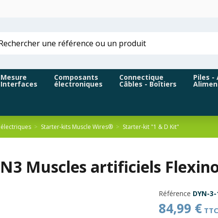
Mesure
Composants
Connectique
Piles -
Interfaces
électroniques
Câbles - Boîtiers
Alimen
électriques
Starter-kits Muscle Wires®
Starter-kit "1 & D Kit"
N3 Muscles artificiels Flexin
Référence
DYN-3-
84,99 €
TT