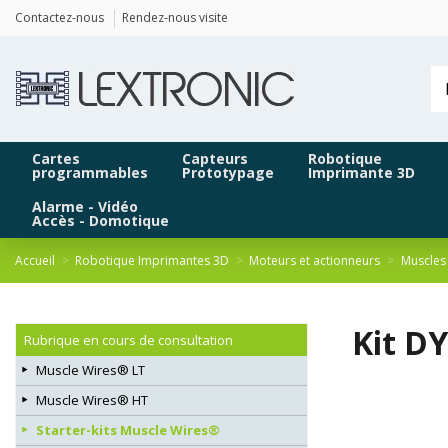
Panneau de gestion des cookies
Contactez-nous
Rendez-nous visite
Cartes
Capteurs
Robotique
programmables
Prototypage
Imprimante 3D
Alarme - Vidéo
Accès - Domotique
Accueil
Robotique Imprimantes 3D
Moteurs et actionneurs
Muscles 
Kit DY
Rubrique en cours de consultation
Muscle Wires® LT
Muscle Wires® HT
Starter-kits Muscle Wires®