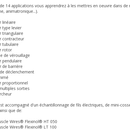
s de 14 applications vous apprendrez à les mettres en oeuvre dans de 
, animatronique...).
 linéaire
 type levier
 triangulaire
r contracteur
r tubulaire
r rotor
e de vérouillage
r pendulaire
r de barrière
f de déclenchement
animé
r proportionnel
multiples sorties
rcheur
st accompagné d'un échantillonnage de fils électriques, de
mini-coss
insi que de:
scle Wires® Flexinol® HT 050
scle Wires® Flexinol® LT 100