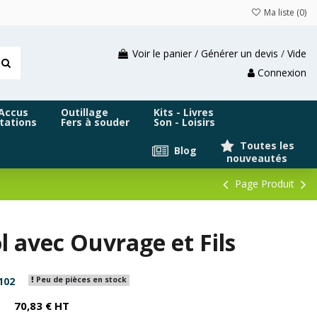
Ma liste (
0
)
Voir le panier / Générer un devis
/
Vide
Connexion
 Accus
Outillage
Kits - Livres
tations
Fers à souder
Son - Loisirs
Toutes les
Blog
nouveautés
Page Produit
ol avec Ouvrage et Fils
102
Peu de pièces en stock
C
70,83 € HT