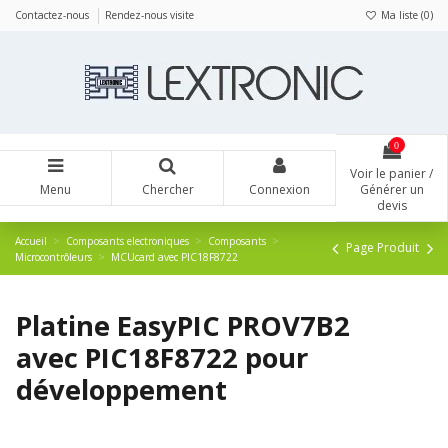
Panneau de gestion des cookies
Contactez-nous
Rendez-nous visite
Ma liste (
0
)
0
Voir le panier /
Menu
Chercher
Connexion
Générer un
devis
Accueil
Composants electroniques
Composants
Page Produit
Microcontrôleurs
MCUcard avec PIC18F8722
Platine EasyPIC PROV7B2
avec PIC18F8722 pour
développement