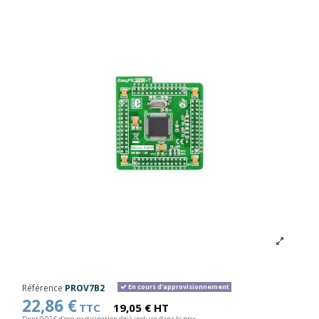
Référence
PROV7B2
En cours d'approvisionnement
22,86 €
TTC
19,05 € HT
Dont 0,02 € d'eco-participation déjà incluse dans le prix