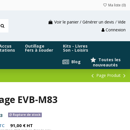
Ma liste (
0
)
Voir le panier / Générer un devis
/
Vide
Connexion
 Accus
Outillage
Kits - Livres
tations
Fers à souder
Son - Loisirs
Toutes les
Blog
nouveautés
Page Produit
ypage EVB-M83
3
Rupture de stock
TC
91,00 € HT