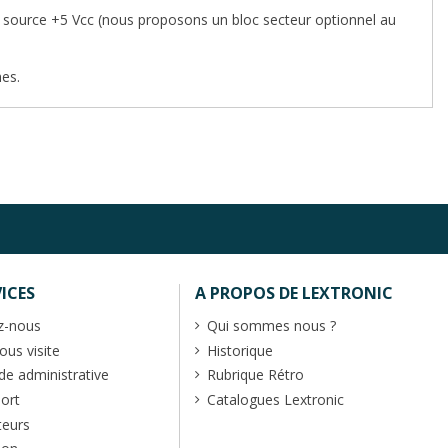
e source +5 Vcc (nous proposons un bloc secteur optionnel au
hes.
ICES
A PROPOS DE LEXTRONIC
z-nous
Qui sommes nous ?
us visite
Historique
 administrative
Rubrique Rétro
port
Catalogues Lextronic
teurs