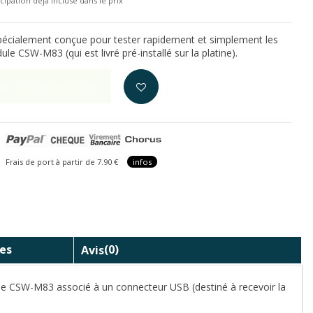
cipation déjà incluse dans le prix
spécialement conçue pour tester rapidement et simplement les
ule CSW-M83 (qui est livré pré-installé sur la platine).
Ajouter au panier
is de port à partir de 7.90 €
infos
es
Avis
(0)
le CSW-M83 associé à un connecteur USB (destiné à recevoir la