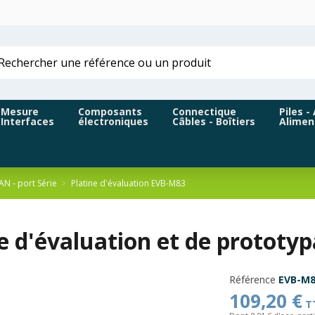
Mesure
Composants
Connectique
Piles -
Interfaces
électroniques
Câbles - Boîtiers
Alimen
N - port Série
Platine d'évaluation EVB-M83
ne d'évaluation et de protot
Référence
EVB-M8
109,20 €
T