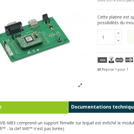
Dont 0,01 € d'eco-parti
Cette platine est 
possibilités du mod
Reprise 1 pour 1
Fra
n
Documentations techniqu
EVB-M83 comprend un support femelle sur lequel est enfiché le modu
i™ - la clef Wifi™ n'est pas livrée).