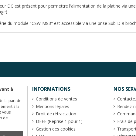
ur DC est présent pour permettre l'alimentation de la platine via un
age).
série du module "CSW-M83" est accessible via une prise Sub-D 9 broc
INFORMATIONS
NOS SERV
vant à
Conditions de ventes
Contacte
de la part de
Mentions légales
Rendez-no
mément à la
z vous
Droit de rétractation
Commande
en de
DEEE (Reprise 1 pour 1)
Frais de 
Gestion des cookies
Transpor