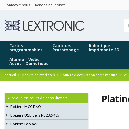
Panneau de gestion des cookies
Contactez-nous
Rendez-nous visite
Cartes
Capteurs
Robotique
programmables
Prototypage
Imprimante 3D
Alarme - Vidéo
Accès - Domotique
Accueil
Mesure et interfaces
Boitiers d'acquisition et de mesure
WLA
Plati
Rubrique en cours de consultation
Boitiers MCC DAQ
Boîtiers USB vers RS232/485
Boitiers Labjack