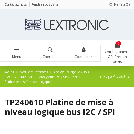
Panneau de gestion des cookies
Contactez-nous
Rendez-nous visite
Ma liste (
0
)
0
Voir le panier /
Menu
Chercher
Connexion
Générer un
devis
Accueil
Mesure et interfaces
Analyseurs logique - USB
Page Produit
- I2C - SPI - bus CAN
Analyseurs I2C / SPI / CAN
Platine de mise à niveau logique
TP240610 Platine de mise à
niveau logique bus I2C / SPI