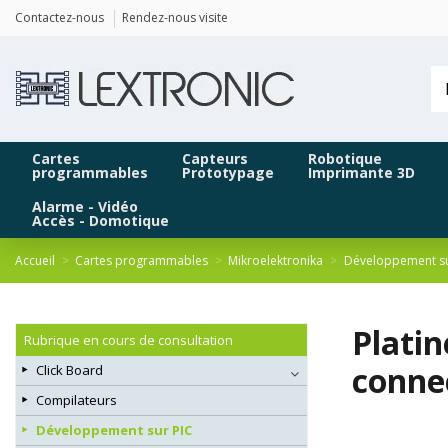
Panneau de gestion des cookies
Contactez-nous
Rendez-nous visite
Cartes
Capteurs
Robotique
programmables
Prototypage
Imprimante 3D
Alarme - Vidéo
Accès - Domotique
Accueil
Cartes programmables
Mikroelektronika
Développement su
Plati
Rubrique en cours de consultation
connec
Click Board
Compilateurs
Développement sur PIC