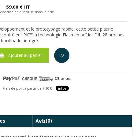
C
59,00 € HT
cipation déjà incluse dans le prix
eloppement et le prototypage rapide, cette petite platine
rocontrôleur PIC™ à technologie Flash en boîtier DIL 28 broches
bootloader intégré.
Ajouter au panier
is de port à partir de 7.90 €
infos
es
Avis
(0)