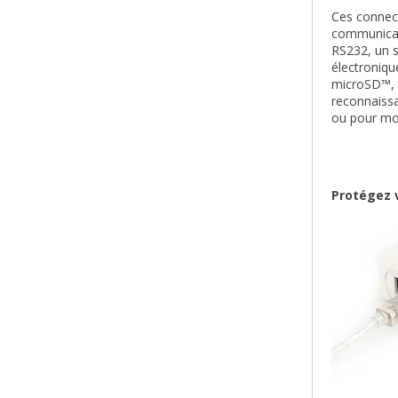
Ces connec
communicat
RS232, un s
électroniqu
microSD™, u
reconnaissa
ou pour mot
Protégez v