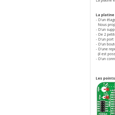
La platine 
La platine
- D'un étag
Nous propos
- D'un supp
- De 2 peti
- D'un port
- D'un bout
- D'une rep
(il est pos
- D'un con
Les points