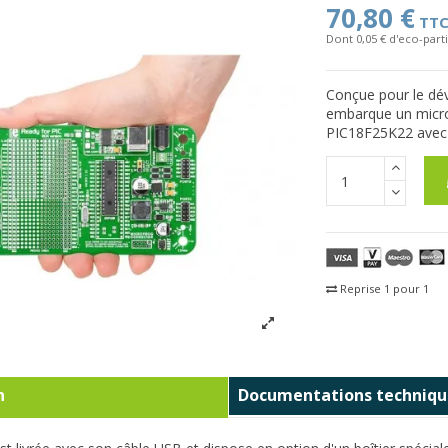
70,80 €
TT
Dont 0,05 € d'eco-parti
Conçue pour le dév
embarque un m
ic
PIC18F25K22 avec 
Reprise 1 pour 1
Fra
n
Documentations techniqu