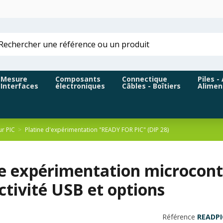
Mesure
Composants
Connectique
Piles -
Interfaces
électroniques
Câbles - Boîtiers
Alimen
r PIC
Platine d'expérimentation "READY FOR PIC" (DIP 28)
ne expérimentation microcon
tivité USB et options
Référence
READPI