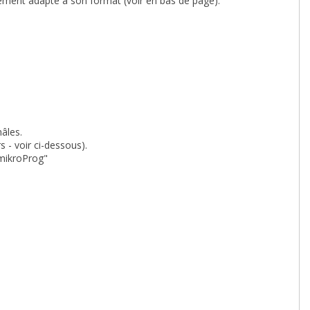
alement adapté à son format (voir en bas de page).
âles.
 - voir ci-dessous).
mikroProg"