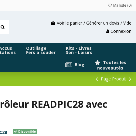
Ma liste (
0
)
Voir le panier / Générer un devis
/
Vide
Connexion
 Accus
Outillage
Kits - Livres
tations
Fers à souder
Son - Loisirs
Toutes les
Blog
nouveautés
Page Produit
trôleur READPIC28 avec
C28
Disponible