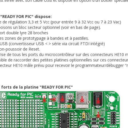
est livrée avec son câble USB et dispose en option d'un boîtier spéci
 "READY FOR PIC" dispose:
e de régulation 3,3 et 5 Vcc (pour entrée 9 à 32 Vcc ou 7 à 23 Vac)
ons un bloc secteur optionnel (voir en bas de page).
ort double lyre 28 broches
tes zones de prototypage à bandes et à pastilles.
 USB (convertisseur USB < > série via circuit FTDI intégré)
on-poussoir de Reset.
rise de tous les ports du microcontrôleur sur des connecteurs HE10 m
sible de raccorder des petites platines optionnelles sur ces connecteurs
necteur HE10 mâle prévu pour recevoir le programmateur/débugger "
 forts de la platine "READY FOR PIC"