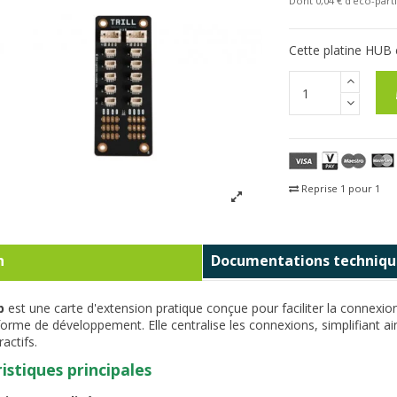
Dont 0,04 € d'eco-parti
Cette platine HUB e
Reprise 1 pour 1
Fra
n
Documentations techniqu
b
est une carte d'extension pratique conçue pour faciliter la connexion d
forme de développement. Elle centralise les connexions, simplifiant ains
ractifs.
istiques principales