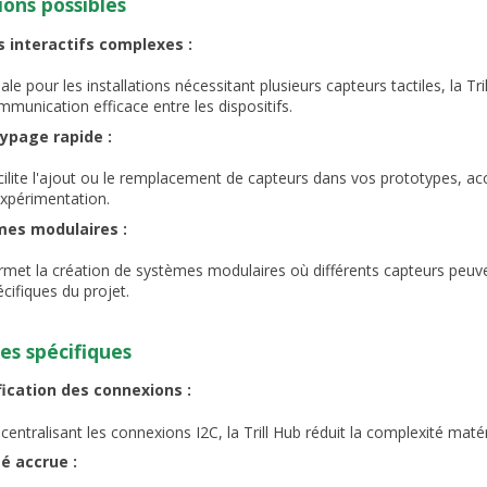
ions possibles
s interactifs complexes :
ale pour les installations nécessitant plusieurs capteurs tactiles, la T
mmunication efficace entre les dispositifs.
ypage rapide :
cilite l'ajout ou le remplacement de capteurs dans vos prototypes, a
expérimentation.
es modulaires :
rmet la création de systèmes modulaires où différents capteurs peuv
cifiques du projet.
s spécifiques
fication des connexions :
centralisant les connexions I2C, la Trill Hub réduit la complexité matér
té accrue :