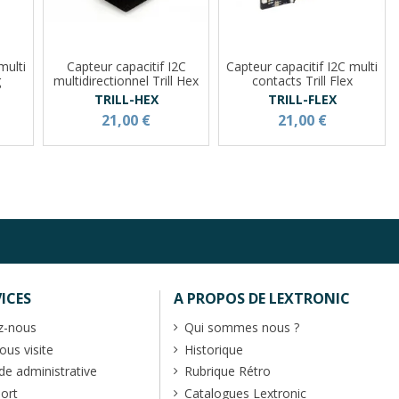
multi
Capteur capacitif I2C
Capteur capacitif I2C multi
g
multidirectionnel Trill Hex
contacts Trill Flex
TRILL-HEX
TRILL-FLEX
21,00 €
21,00 €
ICES
A PROPOS DE LEXTRONIC
z-nous
Qui sommes nous ?
us visite
Historique
 administrative
Rubrique Rétro
port
Catalogues Lextronic