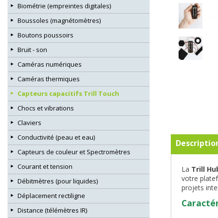
Biométrie (empreintes digitales)
Boussoles (magnétomètres)
Boutons poussoirs
Bruit - son
Caméras numériques
Caméras thermiques
Capteurs capacitifs Trill Touch
Chocs et vibrations
Claviers
Conductivité (peau et eau)
Descriptio
Capteurs de couleur et Spectromètres
Courant et tension
La
Trill Hu
votre plate
Débitmètres (pour liquides)
projets inte
Déplacement rectiligne
Caractér
Distance (télémètres IR)