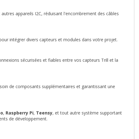
et autres appareils I2C, réduisant l'encombrement des câbles
té pour intégrer divers capteurs et modules dans votre projet.
nnexions sécurisées et fiables entre vos capteurs Trill et la
e besoin de composants supplémentaires et garantissant une
no
,
Raspberry Pi
,
Teensy
, et tout autre système supportant
ements de développement.