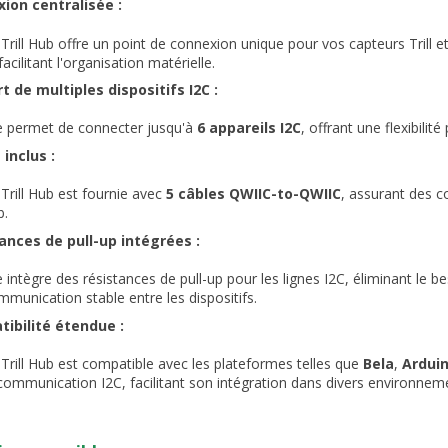
ion centralisée :
 Trill Hub offre un point de connexion unique pour vos capteurs Trill 
facilitant l'organisation matérielle.
t de multiples dispositifs I2C :
le permet de connecter jusqu'à
6 appareils I2C
, offrant une flexibili
 inclus :
 Trill Hub est fournie avec
5 câbles QWIIC-to-QWIIC
, assurant des co
b.
ances de pull-up intégrées :
le intègre des résistances de pull-up pour les lignes I2C, éliminant l
mmunication stable entre les dispositifs.
ibilité étendue :
 Trill Hub est compatible avec les plateformes telles que
Bela
,
Ardui
 communication I2C, facilitant son intégration dans divers environn