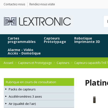
Panneau de gestion des cookies
Contactez-nous
Rendez-nous visite
Cartes
Capteurs
Robotique
programmables
Prototypage
Imprimante 3D
Alarme - Vidéo
Accès - Domotique
Accueil
Capteurs et Prototypage
Capteurs
Capteurs capacitifs Trill
Platin
Rubrique en cours de consultation
Packs de capteurs
Accéléromètres 3 axes
Air (qualité de l'air)