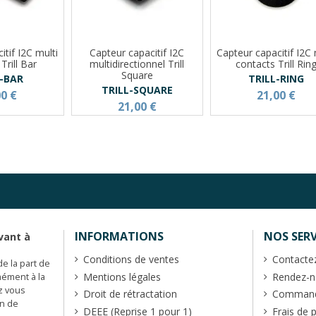
tif I2C multi
Capteur capacitif I2C
Capteur capacitif I2C 
Trill Bar
multidirectionnel Trill
contacts Trill Rin
Square
L-BAR
TRILL-RING
TRILL-SQUARE
00 €
21,00 €
21,00 €
INFORMATIONS
NOS SERV
vant à
Conditions de ventes
Contacte
de la part de
Mentions légales
Rendez-no
mément à la
z vous
Droit de rétractation
Commande
en de
DEEE (Reprise 1 pour 1)
Frais de 