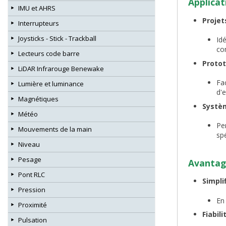
Applicat
IMU et AHRS
Projet
Interrupteurs
Joysticks - Stick - Trackball
Idé
co
Lecteurs code barre
Protot
LiDAR Infrarouge Benewake
Fa
Lumière et luminance
d'
Magnétiques
Systèm
Météo
Pe
Mouvements de la main
spé
Niveau
Pesage
Avantage
Pont RLC
Simpli
Pression
En 
Proximité
Fiabili
Pulsation