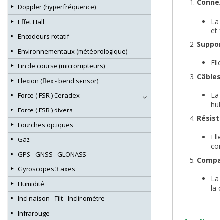
Connex
Doppler (hyperfréquence)
La
Effet Hall
et 
Encodeurs rotatif
Suppor
Environnementaux (météorologique)
El
Fin de course (microrupteurs)
Câbles
Flexion (flex - bend sensor)
La
Force ( FSR ) Ceradex
hu
Force ( FSR ) divers
Résist
Fourches optiques
El
Gaz
co
GPS - GNSS - GLONASS
Compat
Gyroscopes 3 axes
La
Humidité
la
Inclinaison - Tilt - Inclinomètre
Infrarouge