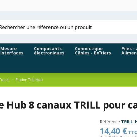
Mesure
Composants
Connectique
Piles -
Interfaces
électroniques
Câbles - Boîtiers
Alimen
 Touch
Platine Trill Hub
e Hub 8 canaux TRILL pour ca
Référence
TRILL-
14,40 €
TT