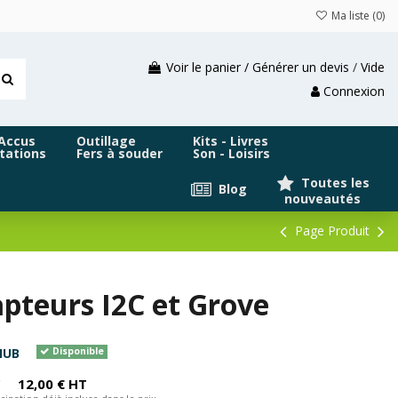
Ma liste (
0
)
Voir le panier / Générer un devis
/
Vide
Connexion
 Accus
Outillage
Kits - Livres
tations
Fers à souder
Son - Loisirs
Toutes les
Blog
nouveautés
Page Produit
pteurs I2C et Grove
HUB
Disponible
C
12,00 € HT