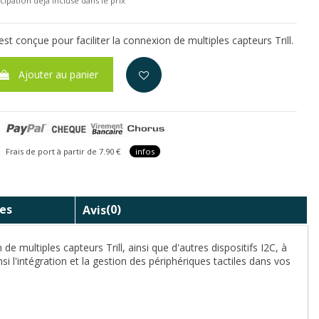
cipation déjà incluse dans le prix
st conçue pour faciliter la connexion de multiples capteurs Trill.
Ajouter au panier
is de port à partir de 7.90 €
infos
es
Avis
(0)
e multiples capteurs Trill, ainsi que d'autres dispositifs I2C, à
i l'intégration et la gestion des périphériques tactiles dans vos