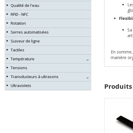
Le
Qualité de l'eau
gl
RFID - NFC
Flexibi
Rotation
Sa
Serres automatisées
ar
Suiveur de ligne
Tactiles
En somme,
manière org
Température
Tensions
Transducteurs à ultrasons
Produits
Ultraviolets