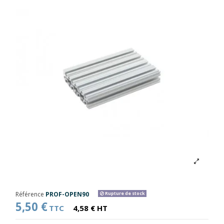
Référence
PROF-OPEN90
Rupture de stock
5,50 €
TTC
4,58 € HT