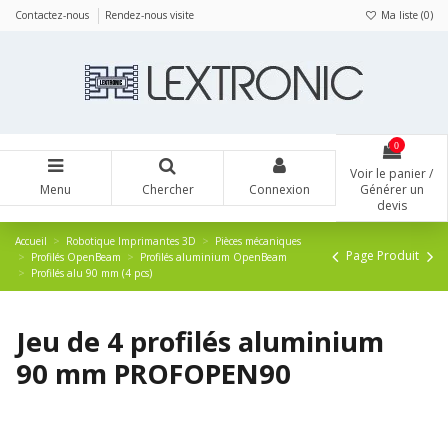
Panneau de gestion des cookies
Contactez-nous
Rendez-nous visite
Ma liste (
0
)
0
Voir le panier /
Menu
Chercher
Connexion
Générer un
devis
Accueil
Robotique Imprimantes 3D
Pièces mécaniques
Page Produit
Profilés OpenBeam
Profilés aluminium OpenBeam
Profilés alu 90 mm (4 pcs)
Jeu de 4 profilés aluminium
90 mm PROFOPEN90