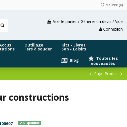
Ma liste (
0
)
Voir le panier / Générer un devis
/
Vide
Connexion
 Accus
Outillage
Kits - Livres
tations
Fers à souder
Son - Loisirs
Toutes les
Blog
nouveautés
Page Produit
r constructions
100607
Disponible