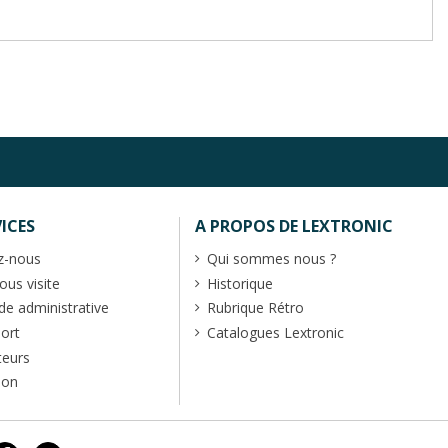
ICES
A PROPOS DE LEXTRONIC
z-nous
Qui sommes nous ?
us visite
Historique
 administrative
Rubrique Rétro
port
Catalogues Lextronic
teurs
ion