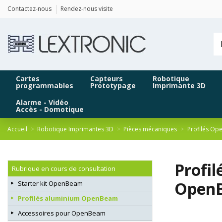
Panneau de gestion des cookies
Contactez-nous
Rendez-nous visite
Cartes
Capteurs
Robotique
programmables
Prototypage
Imprimante 3D
Alarme - Vidéo
Accès - Domotique
Accueil
Robotique Imprimantes 3D
Pièces mécaniques
Profilés O
Profi
Rubrique en cours de consultation
Open
Starter kit OpenBeam
Profilés aluminium OpenBeam
Accessoires pour OpenBeam