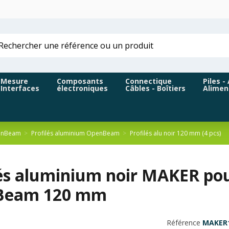
Mesure
Composants
Connectique
Piles -
Interfaces
électroniques
Câbles - Boîtiers
Alimen
penBeam
Profilés aluminium OpenBeam
Profilés alu noir 120 mm (4 pcs)
lés aluminium noir MAKER pou
Beam 120 mm
Référence
MAKER