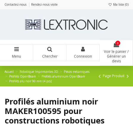
Panneau de gestion des cookies
Contactez-nous
Rendez-nous visite
Ma liste (
0
)
0
Voir le panier /
Menu
Chercher
Connexion
Générer un
devis
Accueil
Robotique Imprimantes 3D
Pièces mécaniques
Page Produit
Profilés OpenBeam
Profilés aluminium OpenBeam
Profilés alu noir 90 mm (4 pcs)
Profilés aluminium noir
MAKER100595 pour
constructions robotiques