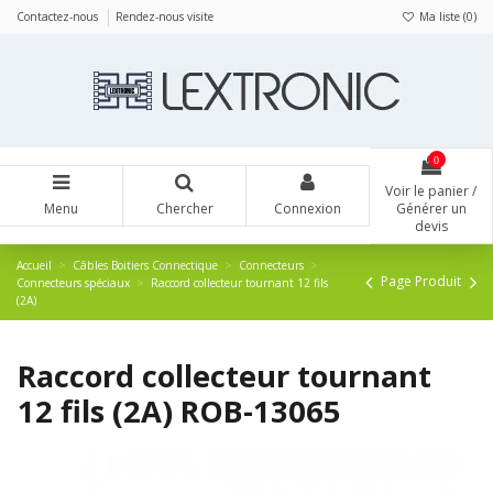
Panneau de gestion des cookies
Contactez-nous
Rendez-nous visite
Ma liste (
0
)
0
Voir le panier /
Menu
Chercher
Connexion
Générer un
devis
Accueil
Câbles Boitiers Connectique
Connecteurs
Page Produit
Connecteurs spéciaux
Raccord collecteur tournant 12 fils
(2A)
Raccord collecteur tournant
12 fils (2A) ROB-13065