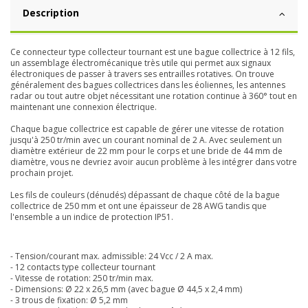
Description
Ce connecteur type collecteur tournant est une bague collectrice à 12 fils,
un assemblage électromécanique très utile qui permet aux signaux
électroniques de passer à travers ses entrailles rotatives. On trouve
généralement des bagues collectrices dans les éoliennes, les antennes
radar ou tout autre objet nécessitant une rotation continue à 360° tout en
maintenant une connexion électrique.
Chaque bague collectrice est capable de gérer une vitesse de rotation
jusqu'à 250 tr/min avec un courant nominal de 2 A. Avec seulement un
diamètre extérieur de 22 mm pour le corps et une bride de 44 mm de
diamètre, vous ne devriez avoir aucun problème à les intégrer dans votre
prochain projet.
Les fils de couleurs (dénudés) dépassant de chaque côté de la bague
collectrice de 250 mm et ont une épaisseur de 28 AWG tandis que
l'ensemble a un indice de protection IP51.
- Tension/courant max. admissible: 24 Vcc / 2 A max.
- 12 contacts type collecteur tournant
- Vitesse de rotation: 250 tr/min max.
- Dimensions: Ø 22 x 26,5 mm (avec bague Ø 44,5 x 2,4 mm)
- 3 trous de fixation: Ø 5,2 mm