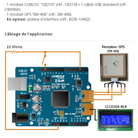
- 1 module CUBLOC "CB210" (réf.:
CB210
) + 1 câble USB standard (réf.:
CW090A
)
- 1 module GPS "EM-406" (réf.:
EM-406
)
-
En option:
platine d'interface (réf.:
BOB-10402
)
Câblage de l'application: