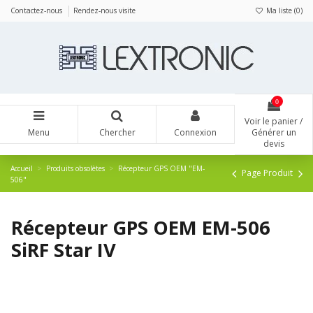
Panneau de gestion des cookies
Contactez-nous
Rendez-nous visite
Ma liste (
0
)
0
Voir le panier /
Menu
Chercher
Connexion
Générer un
devis
Accueil
Produits obsolètes
Récepteur GPS OEM "EM-
Page Produit
506"
Récepteur GPS OEM EM-506
SiRF Star IV