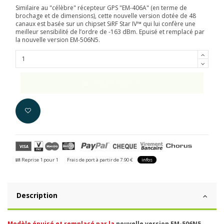
Similaire au "célèbre" récepteur GPS "EM-406A" (en terme de
brochage et de dimensions), cette nouvelle version dotée de 48
canaux est basée sur un chipset SiRF Star IV™ qui lui confère une
meilleur sensibilité de l’ordre de -163 dBm. Epuisé et remplacé par
la nouvelle version
EM-506N5
.
Ajouter au panier
Reprise 1 pour 1
Frais de port à partir de 7.90 €
infos
Description
Modèle épuisé et remplacé par la
nouvelle version EM-506N5
.