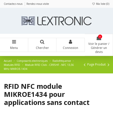
Panneau de gestion des cookies
Contactez-nous
Rendez-nous visite
Ma liste (
0
)
0
Voir le panier /
Menu
Chercher
Connexion
Générer un
devis
Accueil
Composants electroniques
Radiofréquence
Page Produit
Modules RFID
Module RFID Click - CR95HF - NFC 13,56
MHz MIKROE-1434
RFID NFC module
MIKROE1434 pour
applications sans contact