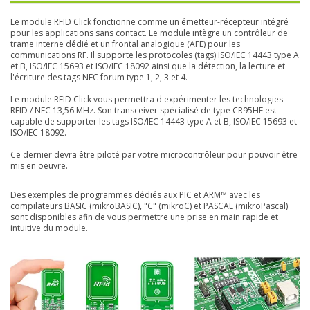
Le module RFID Click fonctionne comme un émetteur-récepteur intégré
pour les applications sans contact. Le module intègre un contrôleur de
trame interne dédié et un frontal analogique (AFE) pour les
communications RF. Il supporte les protocoles (tags) ISO/IEC 14443 type A
et B, ISO/IEC 15693 et ​​ISO/IEC 18092 ainsi que la détection, la lecture et
l'écriture des tags NFC forum type 1, 2, 3 et 4.
Le module RFID Click vous permettra d'expérimenter les technologies
RFID / NFC 13,56 MHz. Son transceiver spécialisé de type CR95HF est
capable de supporter les tags ISO/IEC 14443 type A et B, ISO/IEC 15693 et
ISO/IEC 18092.
Ce dernier devra être piloté par votre microcontrôleur pour pouvoir être
mis en oeuvre.
Des exemples de programmes dédiés aux PIC et ARM™ avec les
compilateurs BASIC (mikroBASIC), "C" (mikroC) et PASCAL (mikroPascal)
sont disponibles afin de vous permettre une prise en main rapide et
intuitive du module.