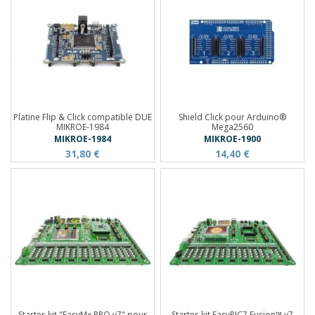
Platine Flip & Click compatible DUE
Shield Click pour Arduino®
MIKROE-1984
Mega2560
MIKROE-1984
MIKROE-1900
31,80 €
14,40 €
Starter-kit "EasyMx PRO v7" pour
Starter-kit EasyPIC7 Fusion™ v7