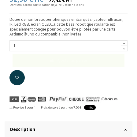
TTC
77,42 € HT
Dont 0,06 € d'eco-participation déjà incluse dans le prix
Dotée de nombreux périphériques embarqués (capteur ultrason,
IR, Led RGB, écran OLED...), cette base robotique roulante est
spécialement conçue pour pouvoir être pilotée par une carte
Arduino
® uno ou compatible (non livrée).
Ajouter au panier
Reprise 1 pour 1
Frais de port à partir de 7.90 €
infos
Description