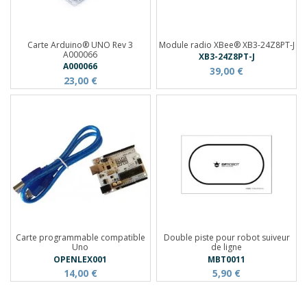
Carte Arduino® UNO Rev 3
Module radio XBee® XB3-24Z8PT-J
A000066
XB3-24Z8PT-J
A000066
39,00 €
23,00 €
Carte programmable compatible
Double piste pour robot suiveur
Uno
de ligne
OPENLEX001
MBT0011
14,00 €
5,90 €