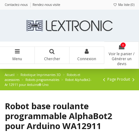
Panneau de gestion des cookies
Contactez-nous
Rendez-nous visite
Ma liste (
0
)
0
Voir le panier /
Menu
Chercher
Connexion
Générer un
devis
Accueil
Robotique Imprimantes 3D
Robots et
Page Produit
accessoires
Robots programmables
Robot AlphaBot2-
Ar 12911 pour Arduino® Uno
Robot base roulante
programmable AlphaBot2
pour Arduino WA12911