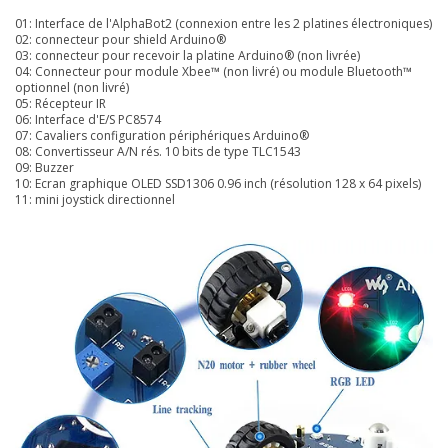
01: Interface de l'AlphaBot2 (connexion entre les 2 platines électroniques)
02: connecteur pour shield Arduino®
03: connecteur pour recevoir la platine Arduino® (non livrée)
04: Connecteur pour module Xbee™ (non livré) ou module Bluetooth™
optionnel (non livré)
05: Récepteur IR
06: Interface d'E/S PC8574
07: Cavaliers configuration périphériques Arduino®
08: Convertisseur A/N rés. 10 bits de type TLC1543
09: Buzzer
10: Ecran graphique OLED SSD1306 0.96 inch (résolution 128 x 64 pixels)
11: mini joystick directionnel