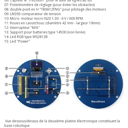
06: Capteur IR "ITR20001" pour le suivi de lignes au sol
07: Potentiomètre de réglage (pour éviter les obstacles)
08: double pont en H "TB6612FNG" pour pilotage des moteurs
09: LM393 comparateur de tension
10: Micro- moteur micro N20 1:30 - 6 V / 600 RPM
11: Roues en caoutchouc (diamètre 42 mm - largeur 19mm)
12: Interrupteur "M/A"
13: Support pour batteries type 14500 (non livrée)
14: Led RGB type WS2812B
15: Led "Power"
Vue dessous/dessus de la deuxième platine électronique constituant la
base robotique