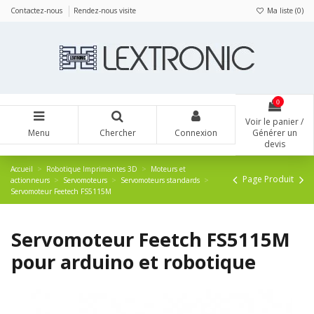
Panneau de gestion des cookies
Contactez-nous
Rendez-nous visite
Ma liste (
0
)
0
Voir le panier /
Menu
Chercher
Connexion
Générer un
devis
Accueil
Robotique Imprimantes 3D
Moteurs et
Page Produit
actionneurs
Servomoteurs
Servomoteurs standards
Servomoteur Feetech FS5115M
Servomoteur Feetch FS5115M
pour arduino et robotique