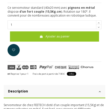
Ce servomoteur standard (40x20 mm) avec
pignons en métal
dispose
d'un fort couple
(
15,5Kg.cm
). Rotation sur 180°. Il
convient pour de nombreuses application en robotique ludique.
Ajouter au panier
Reprise 1 pour 1
Frais de port à partir de 7.90 €
infos
Description
Servomoteur de chez FEETECH doté d'un couple important (15,5Kg) et de
pignons robustes en métal. Il est livré avec visserie et différents